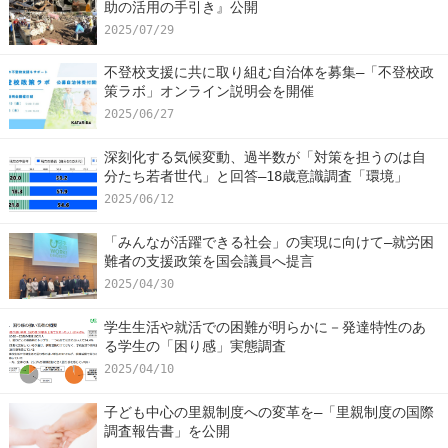
助の活用の手引き』公開
2025/07/29
不登校支援に共に取り組む自治体を募集―「不登校政
策ラボ」オンライン説明会を開催
2025/06/27
深刻化する気候変動、過半数が「対策を担うのは自
分たち若者世代」と回答―18歳意識調査「環境」
2025/06/12
「みんなが活躍できる社会」の実現に向けて―就労困
難者の支援政策を国会議員へ提言
2025/04/30
学生生活や就活での困難が明らかに－発達特性のあ
る学生の「困り感」実態調査
2025/04/10
子ども中心の里親制度への変革を―「里親制度の国際
調査報告書」を公開