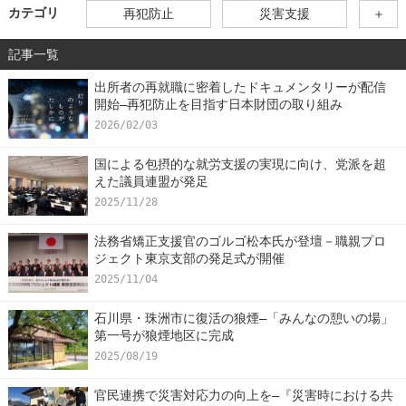
カテゴリ
再犯防止
災害支援
＋
記事一覧
出所者の再就職に密着したドキュメンタリーが配信
開始―再犯防止を目指す日本財団の取り組み
2026/02/03
国による包摂的な就労支援の実現に向け、党派を超
えた議員連盟が発足
2025/11/28
法務省矯正支援官のゴルゴ松本氏が登壇－職親プロ
ジェクト東京支部の発足式が開催
2025/11/04
石川県・珠洲市に復活の狼煙―「みんなの憩いの場」
第一号が狼煙地区に完成
2025/08/19
官民連携で災害対応力の向上を―『災害時における共