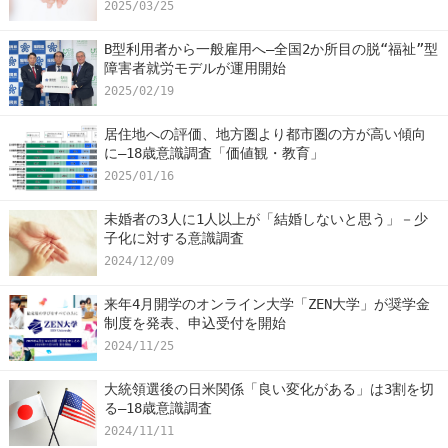
2025/03/25
B型利用者から一般雇用へ―全国2か所目の脱“福祉”型
障害者就労モデルが運用開始
2025/02/19
居住地への評価、地方圏より都市圏の方が高い傾向
に―18歳意識調査「価値観・教育」
2025/01/16
未婚者の3人に1人以上が「結婚しないと思う」－少
子化に対する意識調査
2024/12/09
来年4月開学のオンライン大学「ZEN大学」が奨学金
制度を発表、申込受付を開始
2024/11/25
大統領選後の日米関係「良い変化がある」は3割を切
る―18歳意識調査
2024/11/11