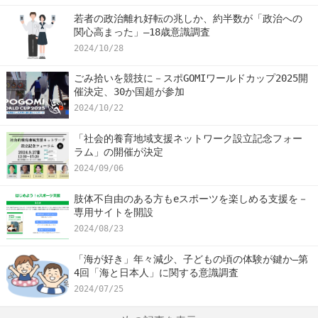
若者の政治離れ好転の兆しか、約半数が「政治への
関心高まった」―18歳意識調査
2024/10/28
ごみ拾いを競技に－スポGOMIワールドカップ2025開
催決定、30か国超が参加
2024/10/22
「社会的養育地域支援ネットワーク設立記念フォー
ラム」の開催が決定
2024/09/06
肢体不自由のある方もeスポーツを楽しめる支援を－
専用サイトを開設
2024/08/23
「海が好き」年々減少、子どもの頃の体験が鍵か―第
4回「海と日本人」に関する意識調査
2024/07/25