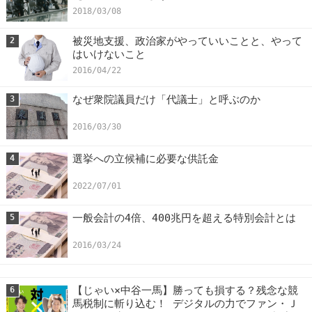
2018/03/08
被災地支援、政治家がやっていいことと、やって
2
はいけないこと
2016/04/22
なぜ衆院議員だけ「代議士」と呼ぶのか
3
2016/03/30
選挙への立候補に必要な供託金
4
2022/07/01
一般会計の4倍、400兆円を超える特別会計とは
5
2016/03/24
【じゃい×中谷一馬】勝っても損する？残念な競
6
馬税制に斬り込む！ デジタルの力でファン・Ｊ