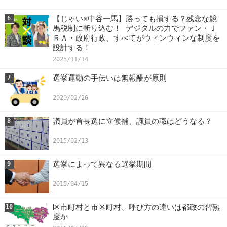
【じゃい×中谷一馬】勝っても損する？残念な競
6
馬税制に斬り込む！ デジタルの力でファン・Ｊ
ＲＡ・政府行政、すべてがウィンウィンな制度を
設計する！
2025/11/14
選挙運動の手伝いは無報酬が原則
7
2020/02/26
議員が首長選に立候補、議員の職はどうなる？
8
2015/02/13
選挙によって異なる選挙期間
9
2015/04/15
区市町村と市区町村、呼び方の違いは都政の習熟
10
度か