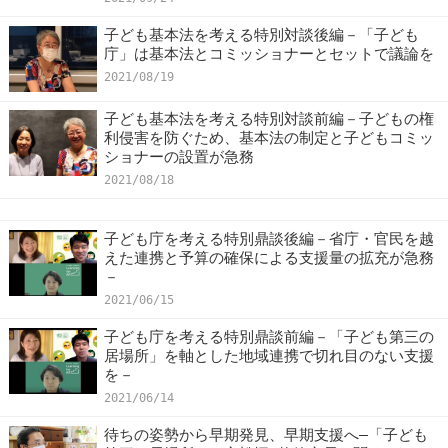
子ども基本法を考える特別対談後編－「子ども
庁」は基本法とコミッショナーとセットで議論を
2021/08/19
子ども基本法を考える特別対談前編－子どもの権
利侵害を防ぐため、基本法の制定と子どもコミッ
ショナーの設置が急務
2021/08/18
子ども庁を考える特別鼎談後編－省庁・官民を越
えた連携と予算の確保による支援量の拡充が急務
－
2021/06/15
子ども庁を考える特別鼎談前編－「子ども第三の
居場所」を軸とした地域連携で切れ目のない支援
を－
2021/06/14
待ちの姿勢から早期発見、早期支援へ―「子ども