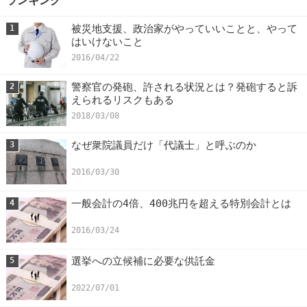
ランキング
被災地支援、政治家がやっていいことと、やって
1
はいけないこと
2016/04/22
警察官の発砲、許される状況とは？発砲すると訴
2
えられるリスクもある
2018/03/08
なぜ衆院議員だけ「代議士」と呼ぶのか
3
2016/03/30
一般会計の4倍、400兆円を超える特別会計とは
4
2016/03/24
選挙への立候補に必要な供託金
5
2022/07/01