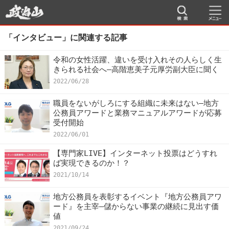
「インタビュー」に関連する記事
令和の女性活躍、違いを受け入れその人らしく生
きられる社会へ―高階恵美子元厚労副大臣に聞く
2022/06/28
職員をないがしろにする組織に未来はない―地方
公務員アワードと業務マニュアルアワードが応募
受付開始
2022/06/01
【専門家LIVE】インターネット投票はどうすれ
ば実現できるのか！？
2021/10/14
地方公務員を表彰するイベント『地方公務員アワ
ード』を主宰―儲からない事業の継続に見出す価
値
2021/09/24