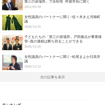
第三の居場所」で永松悟 杵築市長に聞く
2021/05/20
女性議員のパートナーに聞く―佐々木きえ河南町
議
2020/12/25
子どもたちの「第三の居場所」戸田拠点が事業移
管―負の連鎖は断ち切ることができる
2020/11/20
女性議員のパートナーに聞く―松尾まよか日高市
議
2020/11/12
次の記事を表示