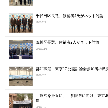
千代田区長選、候補者4氏がネット討論
2021/2/9
荒川区長選、候補者2人がネット討論
2020/11/5
都知事選、東京JC公開討論会参加者の政
2020/7/2
「政治を身近に」―参院選に向け、東京J
催
2019/7/1