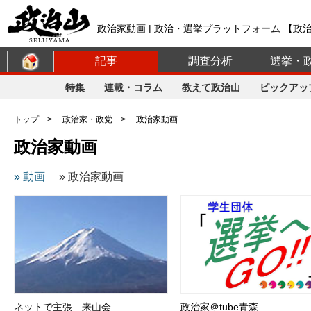
政治家動画 | 政治・選挙プラットフォーム 【政
記事
調査分析
選挙・
特集
連載・コラム
教えて政治山
ピックアッ
トップ
>
政治家・政党
> 政治家動画
政治家動画
» 動画
» 政治家動画
ネットで主張 来山会
政治家＠tube青森