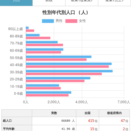
人口
財政
産業(従業員)
産業(売上)
性別年代別人口 (人)
実数
全国
都道府県内
415
47
総人口
66680 人
位
位
15
2
平均年齢
41.90 歳
位
位