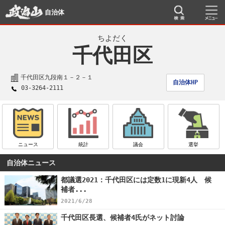
自治体
ちよだく
千代田区
千代田区九段南１－２－１
自治体HP
03-3264-2111
ニュース
統計
議会
選挙
自治体ニュース
都議選2021：千代田区には定数1に現新4人 候
補者...
2021/6/28
千代田区長選、候補者4氏がネット討論