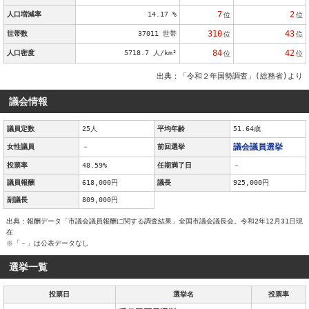
7
2
人口増減率
14.17 %
位
位
310
43
世帯数
37011 世帯
位
位
84
42
人口密度
5718.7 人/km²
位
位
出典：「令和２年国勢調査」(総務省)より
議会情報
議員定数
25人
平均年齢
51.64歳
議会議員選挙
女性議員
－
前回選挙
投票率
48.59%
任期満了日
－
議員報酬
618,000円
議長
925,000円
副議長
809,000円
出典：報酬データ「市議会議員報酬に関する調査結果」全国市議会議長会。令和2年12月31日現
在
※「－」は公表データなし
選挙一覧
投票日
選挙名
投票率