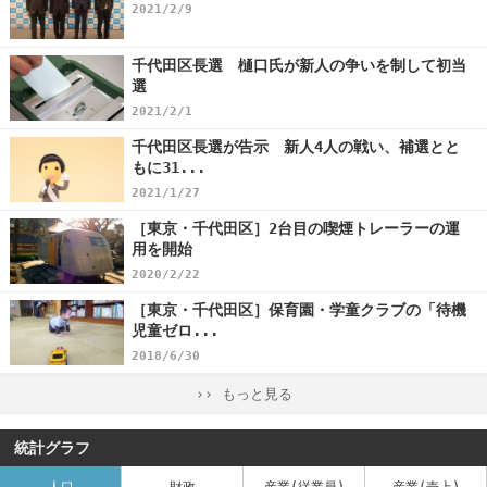
2021/2/9
千代田区長選 樋口氏が新人の争いを制して初当
選
2021/2/1
千代田区長選が告示 新人4人の戦い、補選とと
もに31...
2021/1/27
［東京・千代田区］2台目の喫煙トレーラーの運
用を開始
2020/2/22
［東京・千代田区］保育園・学童クラブの「待機
児童ゼロ...
2018/6/30
›› もっと見る
統計グラフ