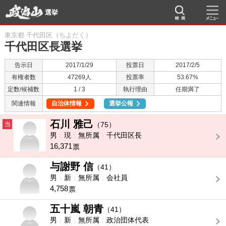
選挙
東京都 千代田区（ちよだく）
千代田区長選挙
告示日
2017/1/29
投票日
2017/2/5
有権者数
47269人
投票率
53.67%
定数/候補数
1 / 3
執行理由
任期満了
関連情報
自治体情報
選挙公報
石川 雅己
当
（75）
男
現
無所属
千代田区長
16,371
票
与謝野 信
-
（41）
男
新
無所属
会社員
4,758
票
五十嵐 朝青
-
（41）
男
新
無所属
政治団体代表