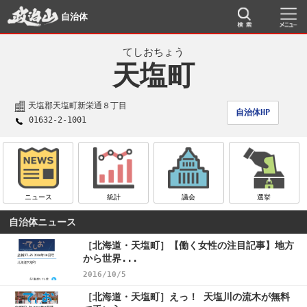
自治体
てしおちょう
天塩町
天塩郡天塩町新栄通８丁目
自治体HP
01632-2-1001
ニュース
統計
議会
選挙
自治体ニュース
［北海道・天塩町］【働く女性の注目記事】地方
から世界...
2016/10/5
［北海道・天塩町］えっ！ 天塩川の流木が無料