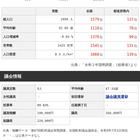
実数
全国
都道府県内
1579
137
総人口
2950 人
位
位
1118
78
平均年齢
52.60 歳
位
位
1378
99
人口増減率
-9.03 %
位
位
1545
131
世帯数
1425 世帯
位
位
1668
139
人口密度
8.3 人/km²
位
位
出典：「令和２年国勢調査」(総務省)より
議会情報
議員定数
9人
平均年齢
67.33歳
議会議員選挙
女性議員
－
前回選挙
投票率
89.83%
任期満了日
－
議員報酬
190,000円
議長
260,000円
副議長
220,000円
出典：報酬データ「第67回町村議会実態調査」全国町村議会議長会。令和3年7月1日現在
※「－」は公表データなし