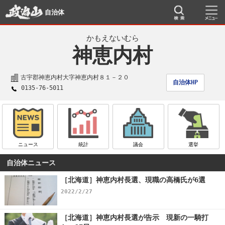
自治体
かもえないむら
神恵内村
古宇郡神恵内村大字神恵内村８１－２０
自治体HP
0135-76-5011
ニュース
統計
議会
選挙
自治体ニュース
［北海道］神恵内村長選、現職の高橋氏が6選
2022/2/27
［北海道］神恵内村長選が告示 現新の一騎打