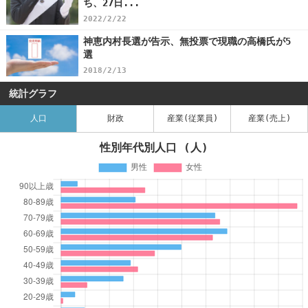
ち、27日...
2022/2/22
神恵内村長選が告示、無投票で現職の高橋氏が5
選
2018/2/13
統計グラフ
人口
財政
産業(従業員)
産業(売上)
性別年代別人口 (人)