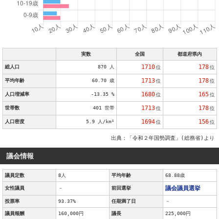
実数
全国
都道府県内
1710
178
総人口
870 人
位
位
1713
178
平均年齢
60.70 歳
位
位
1680
165
人口増減率
-13.35 %
位
位
1713
178
世帯数
401 世帯
位
位
1694
156
人口密度
5.9 人/km²
位
位
出典：「令和２年国勢調査」(総務省)より
議会情報
議員定数
8人
平均年齢
68.88歳
議会議員選挙
女性議員
－
前回選挙
投票率
93.37%
任期満了日
－
議員報酬
160,000円
議長
225,000円