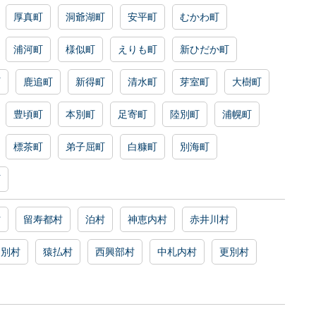
厚真町
洞爺湖町
安平町
むかわ町
浦河町
様似町
えりも町
新ひだか町
町
鹿追町
新得町
清水町
芽室町
大樹町
豊頃町
本別町
足寄町
陸別町
浦幌町
標茶町
弟子屈町
白糠町
別海町
町
村
留寿都村
泊村
神恵内村
赤井川村
山別村
猿払村
西興部村
中札内村
更別村