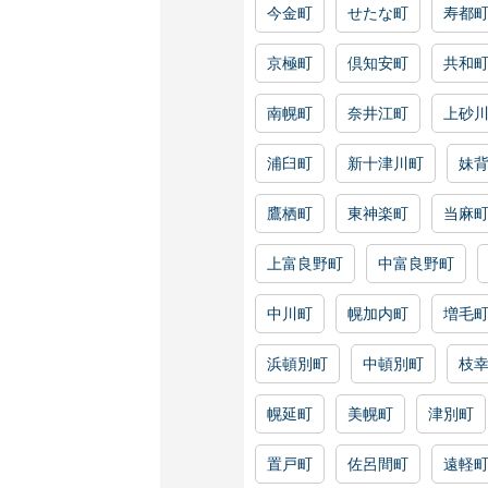
今金町
せたな町
寿都
京極町
倶知安町
共和
南幌町
奈井江町
上砂
浦臼町
新十津川町
妹
鷹栖町
東神楽町
当麻
上富良野町
中富良野町
中川町
幌加内町
増毛
浜頓別町
中頓別町
枝
幌延町
美幌町
津別町
置戸町
佐呂間町
遠軽