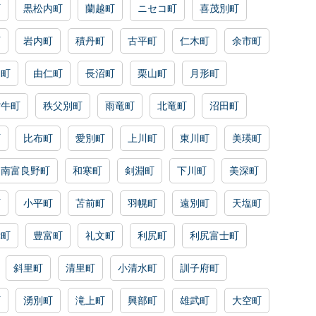
町
黒松内町
蘭越町
ニセコ町
喜茂別町
町
岩内町
積丹町
古平町
仁木町
余市町
川町
由仁町
長沼町
栗山町
月形町
背牛町
秩父別町
雨竜町
北竜町
沼田町
町
比布町
愛別町
上川町
東川町
美瑛町
南富良野町
和寒町
剣淵町
下川町
美深町
町
小平町
苫前町
羽幌町
遠別町
天塩町
幸町
豊富町
礼文町
利尻町
利尻富士町
斜里町
清里町
小清水町
訓子府町
町
湧別町
滝上町
興部町
雄武町
大空町