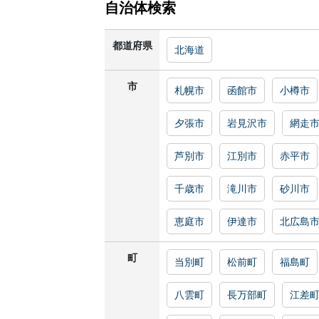
自治体検索
都道府県
北海道
市
札幌市
函館市
小樽市
夕張市
岩見沢市
網走
芦別市
江別市
赤平市
千歳市
滝川市
砂川市
恵庭市
伊達市
北広島
町
当別町
松前町
福島町
八雲町
長万部町
江差