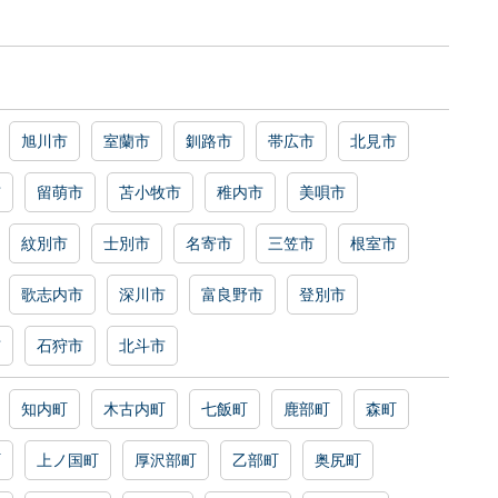
旭川市
室蘭市
釧路市
帯広市
北見市
市
留萌市
苫小牧市
稚内市
美唄市
紋別市
士別市
名寄市
三笠市
根室市
歌志内市
深川市
富良野市
登別市
市
石狩市
北斗市
知内町
木古内町
七飯町
鹿部町
森町
町
上ノ国町
厚沢部町
乙部町
奥尻町