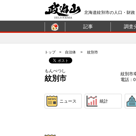
北海道紋別市の人口・財政
記事
調査
トップ
>
自治体
> 紋別市
もんべつし
紋別市
紋別市
電話：01
ニュース
統計