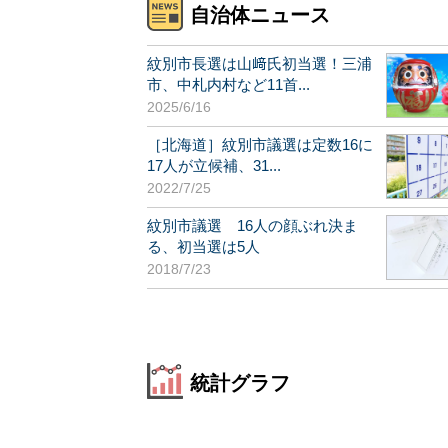
自治体ニュース
紋別市長選は山﨑氏初当選！三浦
市、中札内村など11首...
2025/6/16
［北海道］紋別市議選は定数16に
17人が立候補、31...
2022/7/25
紋別市議選 16人の顔ぶれ決ま
る、初当選は5人
2018/7/23
統計グラフ