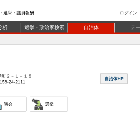
・選挙・議員報酬
ログイン
分析
選挙・政治家検索
自治体
テ
幸町２－１－１８
自治体HP
58-24-2111
議会
選挙