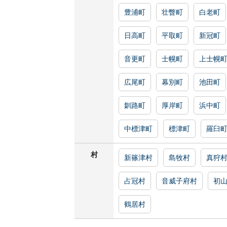
豊浦町
壮瞥町
白老町
日高町
平取町
新冠町
音更町
士幌町
上士幌
広尾町
幕別町
池田町
釧路町
厚岸町
浜中町
中標津町
標津町
羅臼
村
新篠津村
島牧村
真狩
占冠村
音威子府村
初
鶴居村