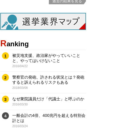
過去の結果を見る
R
anking
被災地支援、政治家がやっていいこと
1
と、やってはいけないこと
2016/04/22
警察官の発砲、許される状況とは？発砲
2
すると訴えられるリスクもある
2018/03/08
なぜ衆院議員だけ「代議士」と呼ぶのか
3
2016/03/30
一般会計の4倍、400兆円を超える特別会
4
計とは
2016/03/24