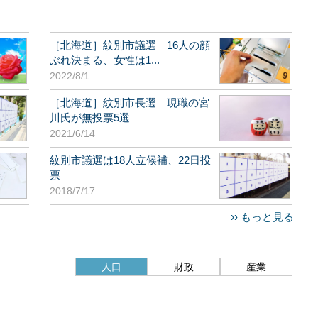
［北海道］紋別市議選 16人の顔
ぶれ決まる、女性は1...
2022/8/1
［北海道］紋別市長選 現職の宮
川氏が無投票5選
2021/6/14
紋別市議選は18人立候補、22日投
票
2018/7/17
›› もっと見る
人口
財政
産業