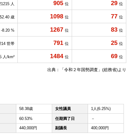
905
29
21215 人
位
位
1098
77
52.40 歳
位
位
1267
83
-8.20 %
位
位
791
25
214 世帯
位
位
1484
69
.5 人/km²
位
位
出典：「令和２年国勢調査」(総務省)より
58.38歳
女性議員
1人(6.25%)
60.53%
任期満了日
－
440,000円
副議長
400,000円