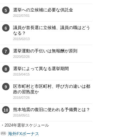
選挙への立候補に必要な供託金
5
2022/07/01
議員が首長選に立候補、議員の職はどう
6
なる？
2015/02/13
選挙運動の手伝いは無報酬が原則
7
2020/02/26
選挙によって異なる選挙期間
8
2015/04/15
区市町村と市区町村、呼び方の違いは都
9
政の習熟度か
2016/07/26
熊本地震の復旧に使われる予備費とは？
10
2016/05/11
・
2024年選挙スケジュール
海外FXボーナス