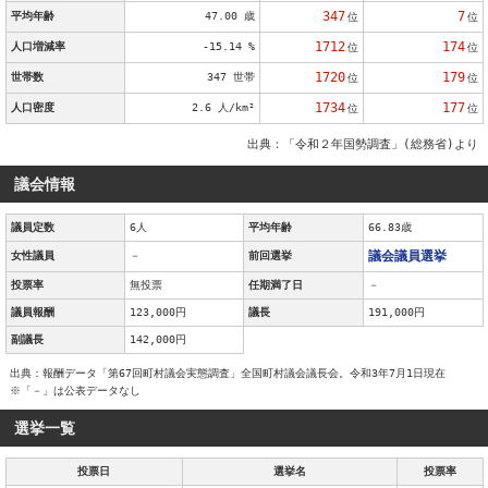
347
7
平均年齢
47.00 歳
位
位
1712
174
人口増減率
-15.14 %
位
位
1720
179
世帯数
347 世帯
位
位
1734
177
人口密度
2.6 人/km²
位
位
出典：「令和２年国勢調査」(総務省)より
議会情報
議員定数
6人
平均年齢
66.83歳
議会議員選挙
女性議員
－
前回選挙
投票率
無投票
任期満了日
－
議員報酬
123,000円
議長
191,000円
副議長
142,000円
出典：報酬データ「第67回町村議会実態調査」全国町村議会議長会。令和3年7月1日現在
※「－」は公表データなし
選挙一覧
投票日
選挙名
投票率