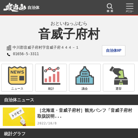
自治体
おといねっぷむら
音威子府村
中川郡音威子府村字音威子府４４４－１
自治体HP
01656-5-3311
ニュース
統計
議会
選挙
自治体ニュース
［北海道・音威子府村］観光パンフ「音威子府村
取扱説明...
2022/10/8
統計グラフ