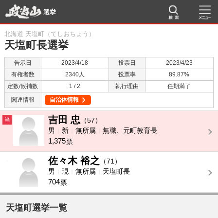
選挙
北海道 天塩町（てしおちょう）
天塩町長選挙
告示日
2023/4/18
投票日
2023/4/23
有権者数
2340人
投票率
89.87%
定数/候補数
1 / 2
執行理由
任期満了
関連情報
自治体情報
吉田 忠
当
（57）
男
新
無所属
無職、元町教育長
1,375
票
佐々木 裕之
-
（71）
男
現
無所属
天塩町長
704
票
天塩町選挙一覧