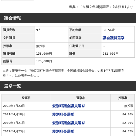
出典：「令和２年国勢調査」(総務省)より
議会情報
議員定数
9人
平均年齢
63.56歳
議会議員選挙
女性議員
－
前回選挙
投票率
無投票
任期満了日
－
議員報酬
158,000円
議長
232,000円
副議長
179,000円
出典：報酬データ「第67回町村議会実態調査」全国町村議会議長会。令和3年7月1日現在
※「－」は公表データなし
選挙一覧
投票日
選挙名
投票率
愛別町議会議員選挙
2023年4月23日
無投票
愛別町長選挙
2021年4月18日
84.86%
愛別町議会議員選挙
2019年4月21日
82.01%
愛別町長選挙
2017年4月23日
84.79%