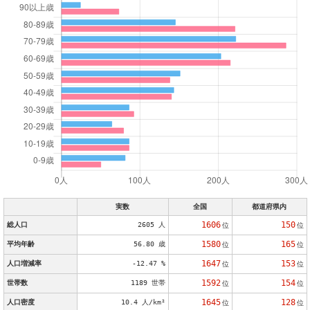
実数
全国
都道府県内
1606
150
総人口
2605 人
位
位
1580
165
平均年齢
56.80 歳
位
位
1647
153
人口増減率
-12.47 %
位
位
1592
154
世帯数
1189 世帯
位
位
1645
128
人口密度
10.4 人/km²
位
位