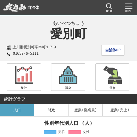
自治体
あいべつちょう
愛別町
上川郡愛別町字本町１７９
自治体HP
01658-6-5111
統計
議会
選挙
統計グラフ
人口
財政
産業(従業員)
産業(売上)
性別年代別人口 (人)