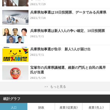
2021/7/19
兵庫県知事選は18日投開票、データでみる兵庫県
2021/7/14
兵庫県知事選は新人5人の争い確定、18日投開票
2021/7/1
兵庫県知事選が告示 新人5人が届け出
2021/7/1
宝塚市の兵庫県議補選、維新の門氏と自民の風早
氏が当選
2021/5/24
›› もっと見る
統計グラフ
人口
財政
産業(従業員)
産業(売上)