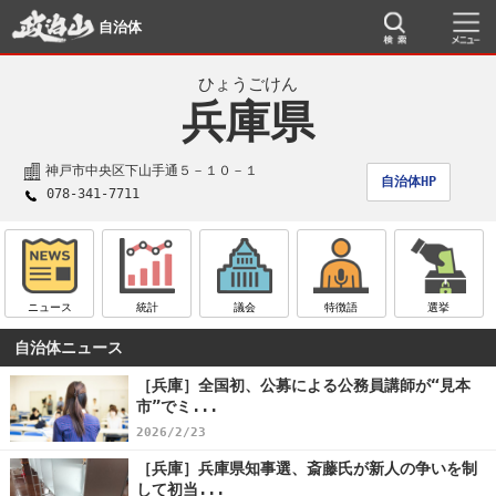
自治体
ひょうごけん
兵庫県
神戸市中央区下山手通５－１０－１
自治体HP
078-341-7711
ニュース
統計
議会
特徴語
選挙
自治体ニュース
［兵庫］全国初、公募による公務員講師が“見本
市”でミ...
2026/2/23
［兵庫］兵庫県知事選、斎藤氏が新人の争いを制
して初当...