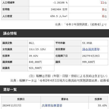
11
人口増減率
-1.26108 %
位
8
世帯数
2402484 世帯
位
8
人口密度
650.5 人/km²
位
出典：「令和２年国勢調査」(総務省)より
議会情報
議員定数
86人
平均年齢
53.09歳
議会議員選挙
女性議員
13人(15.12%)
前回選挙
投票率
39.01%
任期満了日
2027年4月29日
議員報酬
840,000円
議長
999,600円
副議長
923,500円
（注）報酬は月額（年額・日額・併給による支給は含まない）
出典：報酬データは「令和2年4月1日地方公務員給与実態調査結果」総務省
選挙一覧
投票日
選挙名
投票率
兵庫県知事選挙
2024年11月17日
55.65%