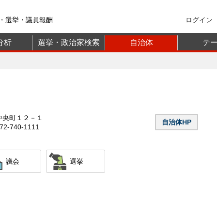
・選挙・議員報酬
ログイン
分析
選挙・政治家検索
自治体
テ
中央町１２－１
自治体HP
2-740-1111
議会
選挙