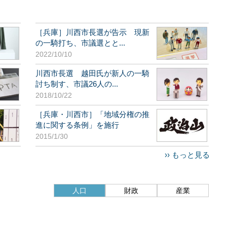
［兵庫］川西市長選が告示 現新
の一騎打ち、市議選とと...
2022/10/10
川西市長選 越田氏が新人の一騎
討ち制す、市議26人の...
2018/10/22
［兵庫・川西市］「地域分権の推
進に関する条例」を施行
2015/1/30
›› もっと見る
人口
財政
産業