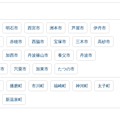
明石市
西宮市
洲本市
芦屋市
伊丹市
市
赤穂市
西脇市
宝塚市
三木市
高砂市
加西市
丹波篠山市
養父市
丹波市
路市
宍粟市
加東市
たつの市
町
播磨町
市川町
福崎町
神河町
太子町
新温泉町