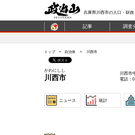
兵庫県川西市の人口・財政
記事
調査
トップ
>
自治体
> 川西市
かわにしし
川西市
川西市
電話：07
ニュース
統計