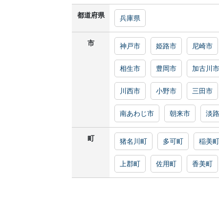
都道府県
兵庫県
市
神戸市
姫路市
尼崎市
相生市
豊岡市
加古川
川西市
小野市
三田市
南あわじ市
朝来市
淡
町
猪名川町
多可町
稲美
上郡町
佐用町
香美町