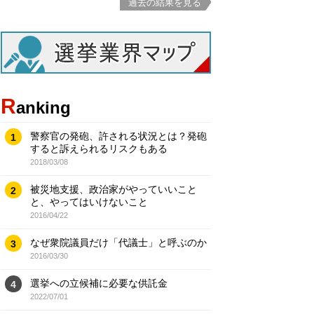
過去の結果を見る
R
anking
警察官の発砲、許される状況とは？発砲
1
すると訴えられるリスクもある
2018/03/08
被災地支援、政治家がやっていいこと
2
と、やってはいけないこと
2016/04/22
なぜ衆院議員だけ「代議士」と呼ぶのか
3
2016/03/30
選挙への立候補に必要な供託金
4
2022/07/01