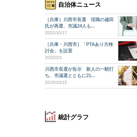
自治体ニュース
［兵庫］川西市長選 現職の越田
氏が再選、市議24人も...
2022/10/17
［兵庫・川西市］「PTAあり方検
討会」を設置
2020/2/1
川西市長選が告示 新人の一騎打
ち、市議選とともに21...
2018/10/15
統計グラフ