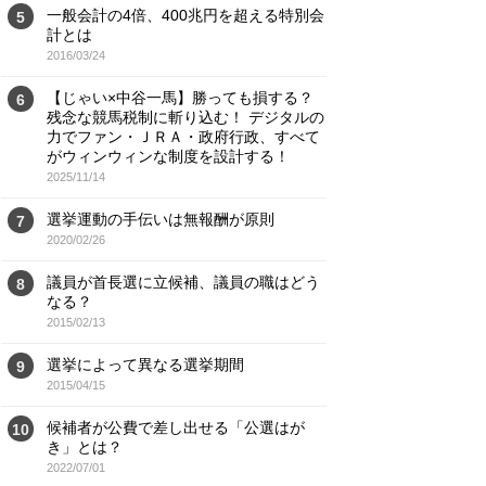
一般会計の4倍、400兆円を超える特別会
5
計とは
2016/03/24
【じゃい×中谷一馬】勝っても損する？
6
残念な競馬税制に斬り込む！ デジタルの
力でファン・ＪＲＡ・政府行政、すべて
がウィンウィンな制度を設計する！
2025/11/14
選挙運動の手伝いは無報酬が原則
7
2020/02/26
議員が首長選に立候補、議員の職はどう
8
なる？
2015/02/13
選挙によって異なる選挙期間
9
2015/04/15
候補者が公費で差し出せる「公選はが
10
き」とは？
2022/07/01