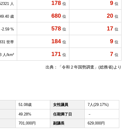
178
9
52321 人
位
位
680
20
49.40 歳
位
位
578
17
-2.59 %
位
位
184
9
331 世帯
位
位
171
7
.3 人/km²
位
位
出典：「令和２年国勢調査」(総務省)より
51.08歳
女性議員
7人(29.17%)
49.28%
任期満了日
－
701,000円
副議長
629,000円