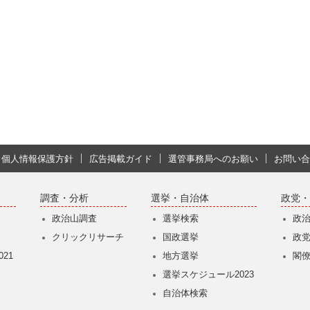
個人情報保護方針
広告掲載ガイド
選管事務局へのお願い
お問い合
調査・分析
選挙・自治体
政党・
政治山調査
選挙検索
政
クリックリサーチ
国政選挙
政
21
地方選挙
閣
選挙スケジュール2023
自治体検索