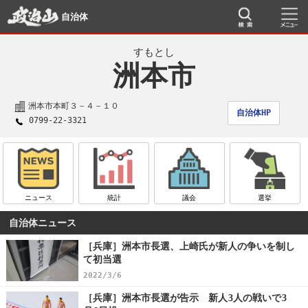
自治体
すもとし
洲本市
洲本市本町３－４－１０
自治体HP
0799-22-3321
ニュース
統計
議会
選挙
自治体ニュース
［兵庫］洲本市長選、上崎氏が新人の争いを制し
て初当選
2022/3/6
［兵庫］洲本市長選が告示 新人3人の戦いで3