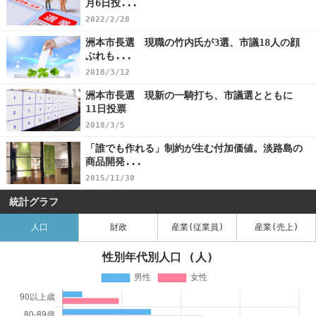
月6日投...
2022/2/28
洲本市長選 現職の竹内氏が3選、市議18人の顔
ぶれも...
2018/3/12
洲本市長選 現新の一騎打ち、市議選とともに
11日投票
2018/3/5
「誰でも作れる」制約が生む付加価値。淡路島の
商品開発...
2015/11/30
統計グラフ
人口
財政
産業(従業員)
産業(売上)
性別年代別人口 (人)