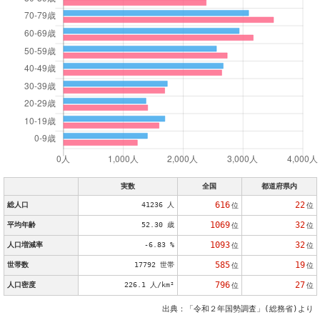
実数
全国
都道府県内
616
22
総人口
41236 人
位
位
1069
32
平均年齢
52.30 歳
位
位
1093
32
人口増減率
-6.83 %
位
位
585
19
世帯数
17792 世帯
位
位
796
27
人口密度
226.1 人/km²
位
位
出典：「令和２年国勢調査」(総務省)より