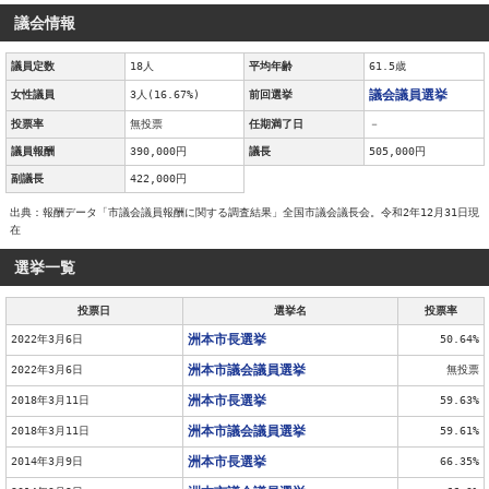
議会情報
議員定数
18人
平均年齢
61.5歳
議会議員選挙
女性議員
3人(16.67%)
前回選挙
投票率
無投票
任期満了日
－
議員報酬
390,000円
議長
505,000円
副議長
422,000円
出典：報酬データ「市議会議員報酬に関する調査結果」全国市議会議長会。令和2年12月31日現
在
選挙一覧
投票日
選挙名
投票率
洲本市長選挙
2022年3月6日
50.64%
洲本市議会議員選挙
2022年3月6日
無投票
洲本市長選挙
2018年3月11日
59.63%
洲本市議会議員選挙
2018年3月11日
59.61%
洲本市長選挙
2014年3月9日
66.35%