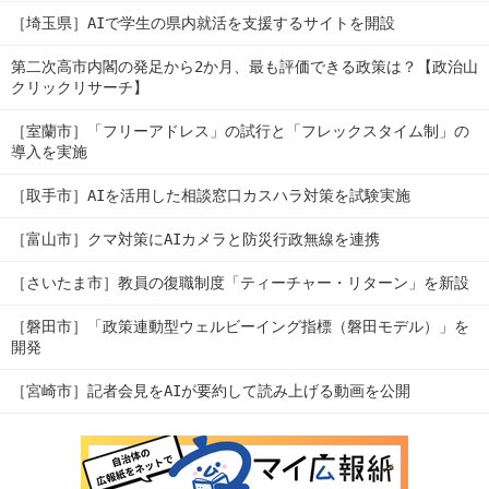
［埼玉県］AIで学生の県内就活を支援するサイトを開設
第二次高市内閣の発足から2か月、最も評価できる政策は？【政治山
クリックリサーチ】
［室蘭市］「フリーアドレス」の試行と「フレックスタイム制」の
導入を実施
［取手市］AIを活用した相談窓口カスハラ対策を試験実施
［富山市］クマ対策にAIカメラと防災行政無線を連携
［さいたま市］教員の復職制度「ティーチャー・リターン」を新設
［磐田市］「政策連動型ウェルビーイング指標（磐田モデル）」を
開発
［宮崎市］記者会見をAIが要約して読み上げる動画を公開