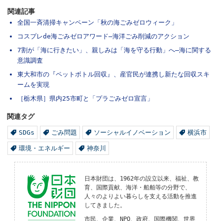
関連記事
全国一斉清掃キャンペーン「秋の海ごみゼロウィーク」
コスプレde海ごみゼロアワード―海洋ごみ削減のアクション
7割が「海に行きたい」、親しみは「海を守る行動」へ―海に関する
意識調査
東大和市の『ペットボトル回収』、産官民が連携し新たな回収スキ
ームを実現
［栃木県］県内25市町と「プラごみゼロ宣言」
関連タグ
SDGs
ごみ問題
ソーシャルイノベーション
横浜市
環境・エネルギー
神奈川
日本財団は、1962年の設立以来、福祉、教
育、国際貢献、海洋・船舶等の分野で、
人々のよりよい暮らしを支える活動を推進
してきました。
市民、企業、NPO、政府、国際機関、世界