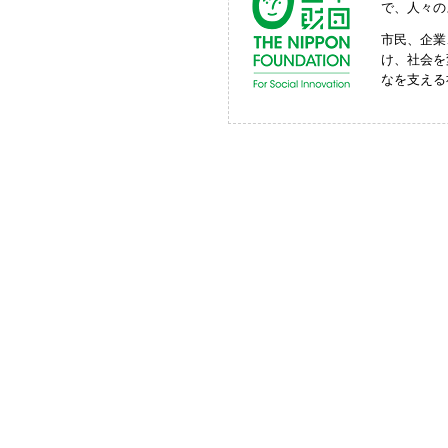
で、人々の
市民、企業
け、社会を
なを支える