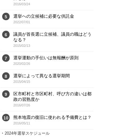
2016/03/24
選挙への立候補に必要な供託金
5
2022/07/01
議員が首長選に立候補、議員の職はどう
6
なる？
2015/02/13
選挙運動の手伝いは無報酬が原則
7
2020/02/26
選挙によって異なる選挙期間
8
2015/04/15
区市町村と市区町村、呼び方の違いは都
9
政の習熟度か
2016/07/26
熊本地震の復旧に使われる予備費とは？
10
2016/05/11
・
2024年選挙スケジュール