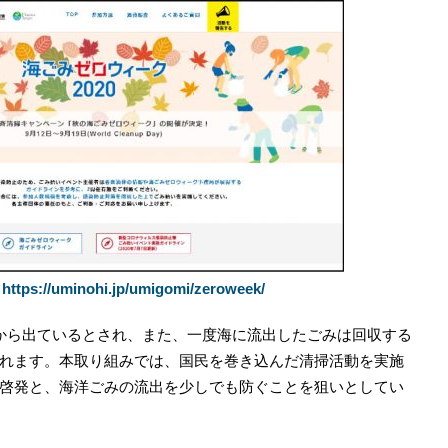
https://uminohi.jp/umigomi/zeroweek/
：
から出ているとされ、また、一度海に流出したごみは回収する
れます。本取り組みでは、国民を巻き込んだ清掃活動を実施
啓発と、海洋ごみの流出を少しでも防ぐことを狙いとしてい