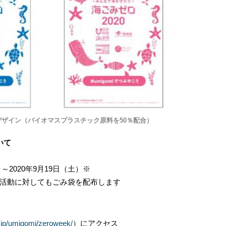
ザイン（バイオマスプラスチック原料を50％配合）
いて
）～2020年9月19日（土）※
活動に対してもごみ袋を配布します
i.jp/umigomi/zeroweek/
）にアクセス