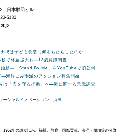
2-2 日本財団ビル
29-5130
or.jp
ロナ禍は子ども食堂に何をもたらしたのか
休校で格差拡大も―18歳意識調査
l」が再始動―「Stand By Me」をYouTubeで初公開
ド―海洋ごみ削減のアクション募集開始
みは「海を守る行動」へ―海に関する意識調査
ソーシャルイノベーション
海洋
、1962年の設立以来、福祉、教育、国際貢献、海洋・船舶等の分野