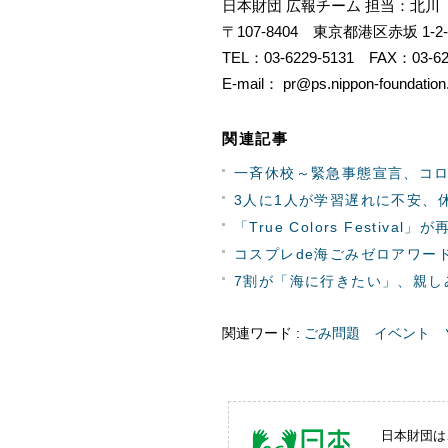
日本財団 広報チーム 担当：北川
〒107-8404 東京都港区赤坂 1-
TEL：03-6229-5131 FAX：03-62
E-mail： pr@ps.nippon-foundation.
関連記事
一斉休校～緊急事態宣言、コ
3人に1人が学習遅れに不安、
「True Colors Festiva
コスプレde海ごみゼロアワー
7割が「海に行きたい」、親し
関連ワード :
ごみ問題
イベント
日本財団は