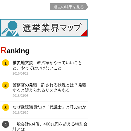
過去の結果を見る
R
anking
被災地支援、政治家がやっていいこと
1
と、やってはいけないこと
2016/04/22
警察官の発砲、許される状況とは？発砲
2
すると訴えられるリスクもある
2018/03/08
なぜ衆院議員だけ「代議士」と呼ぶのか
3
2016/03/30
一般会計の4倍、400兆円を超える特別会
4
計とは