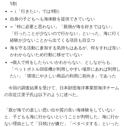
5割
→（「行きたい」では9割）
自身の子どもへも海体験を提供できていない
→「特に必要と思わない」「親側が海を好きではない」
「行ったことが少ないので行かない」といった、海に行く
経験が少ないことから出てくる項目も目立つ
海を守る活動に参加する気持ちはあるが、何をすれば良い
かわからないため行動に移せていない
→個人で何をしたらいいかわからない、としながらも、
「ペットボトル回収機が利用しやすい場所にあれば利用し
たい」「環境にやさしい商品の利用に前向き」であった
今回の調査結果を受けて、日本財団海洋事業部海洋チーム
の宗近江里子氏は以下のように述べた。
「親が海での楽しい思い出や質の良い海体験をしていない
と、子どもも海に行かないということが判明した。海に行か
ない理由として「日焼けが嫌だ」「ベタベタする」といった