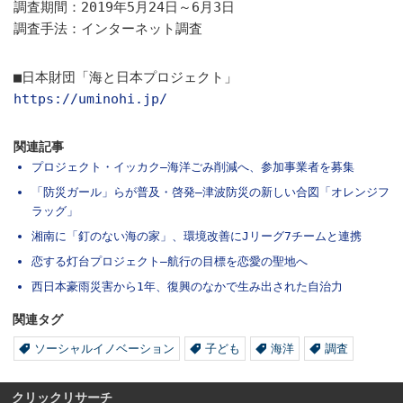
調査期間：2019年5月24日～6月3日
調査手法：インターネット調査
■日本財団「海と日本プロジェクト」
https://uminohi.jp/
関連記事
プロジェクト・イッカク―海洋ごみ削減へ、参加事業者を募集
「防災ガール」らが普及・啓発―津波防災の新しい合図「オレンジフ
ラッグ」
湘南に「釘のない海の家」、環境改善にJリーグ7チームと連携
恋する灯台プロジェクト―航行の目標を恋愛の聖地へ
西日本豪雨災害から1年、復興のなかで生み出された自治力
関連タグ
ソーシャルイノベーション
子ども
海洋
調査
クリックリサーチ