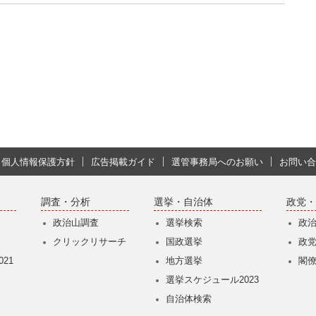
個人情報保護方針
広告掲載ガイド
選管事務局へのお願い
お問い合
調査・分析
選挙・自治体
政党・
政治山調査
選挙検索
政
クリックリサーチ
国政選挙
政
21
地方選挙
閣
選挙スケジュール2023
自治体検索