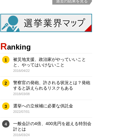
過去の結果を見る
R
anking
被災地支援、政治家がやっていいこと
1
と、やってはいけないこと
2016/04/22
警察官の発砲、許される状況とは？発砲
2
すると訴えられるリスクもある
2018/03/08
選挙への立候補に必要な供託金
3
2022/07/01
一般会計の4倍、400兆円を超える特別会
4
計とは
2016/03/24