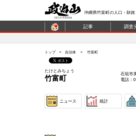
沖縄県竹富町の人口・財政
記事
調査
トップ
>
自治体
> 竹富町
たけとみちょう
石垣市
竹富町
電話：09
ニュース
統計