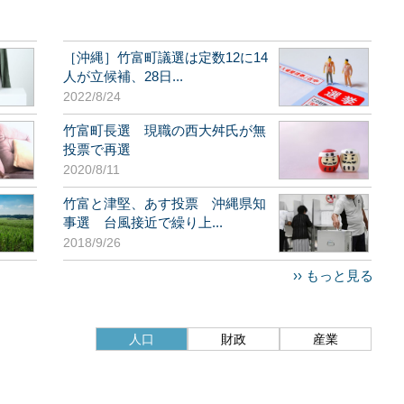
［沖縄］竹富町議選は定数12に14
人が立候補、28日...
2022/8/24
竹富町長選 現職の西大舛氏が無
投票で再選
2020/8/11
竹富と津堅、あす投票 沖縄県知
事選 台風接近で繰り上...
2018/9/26
›› もっと見る
人口
財政
産業