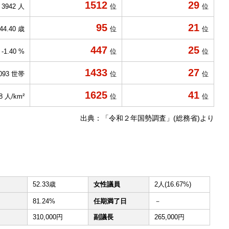
1512
29
3942 人
位
位
95
21
44.40 歳
位
位
447
25
-1.40 %
位
位
1433
27
093 世帯
位
位
1625
41
.8 人/km²
位
位
出典：「令和２年国勢調査」(総務省)より
52.33歳
女性議員
2人(16.67%)
81.24%
任期満了日
－
310,000円
副議長
265,000円