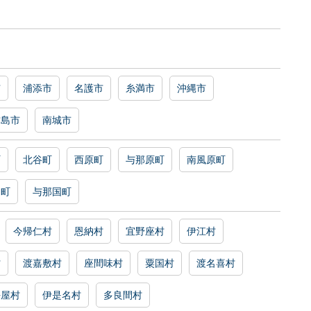
市
浦添市
名護市
糸満市
沖縄市
古島市
南城市
町
北谷町
西原町
与那原町
南風原町
富町
与那国町
今帰仁村
恩納村
宜野座村
伊江村
村
渡嘉敷村
座間味村
粟国村
渡名喜村
平屋村
伊是名村
多良間村