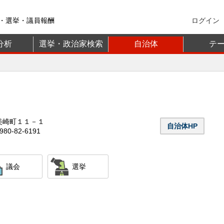
・選挙・議員報酬
ログイン
分析
選挙・政治家検索
自治体
テ
美崎町１１－１
自治体HP
80-82-6191
議会
選挙