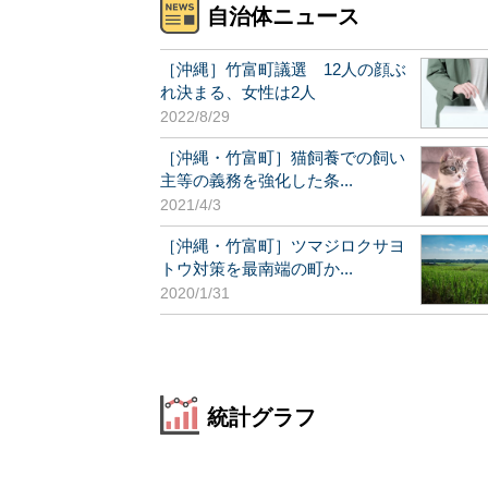
自治体ニュース
［沖縄］竹富町議選 12人の顔ぶ
れ決まる、女性は2人
2022/8/29
［沖縄・竹富町］猫飼養での飼い
主等の義務を強化した条...
2021/4/3
［沖縄・竹富町］ツマジロクサヨ
トウ対策を最南端の町か...
2020/1/31
統計グラフ