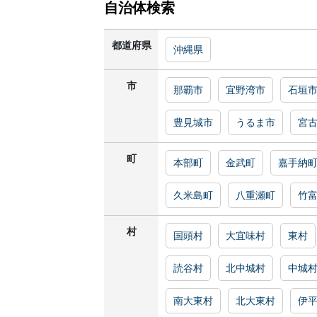
自治体検索
都道府県
沖縄県
市
那覇市
宜野湾市
石垣
豊見城市
うるま市
宮
町
本部町
金武町
嘉手納
久米島町
八重瀬町
竹
村
国頭村
大宜味村
東村
読谷村
北中城村
中城
南大東村
北大東村
伊