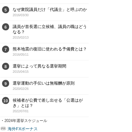
なぜ衆院議員だけ「代議士」と呼ぶのか
5
2016/03/30
議員が首長選に立候補、議員の職はどう
6
なる？
2015/02/13
熊本地震の復旧に使われる予備費とは？
7
2016/05/11
選挙によって異なる選挙期間
8
2015/04/15
選挙運動の手伝いは無報酬が原則
9
2020/02/26
候補者が公費で差し出せる「公選はが
10
き」とは？
2022/07/01
・
2024年選挙スケジュール
海外FXボーナス