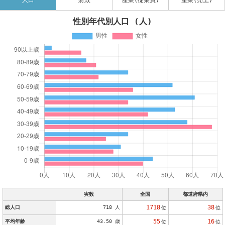
人口
財政
産業(従業員)
産業(売上)
性別年代別人口 (人)
実数
全国
都道府県内
1718
38
総人口
718 人
位
位
55
16
平均年齢
43.50 歳
位
位