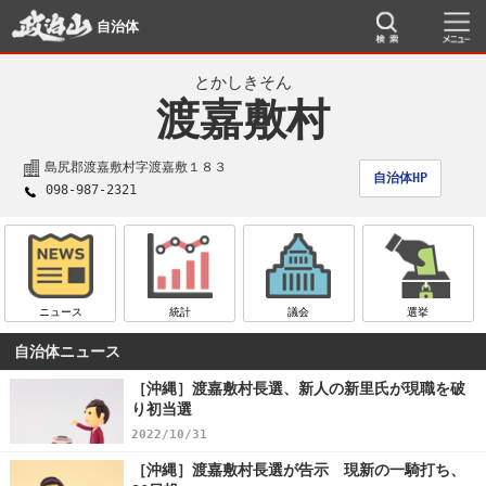
自治体
とかしきそん
渡嘉敷村
島尻郡渡嘉敷村字渡嘉敷１８３
自治体HP
098-987-2321
ニュース
統計
議会
選挙
自治体ニュース
［沖縄］渡嘉敷村長選、新人の新里氏が現職を破
り初当選
2022/10/31
［沖縄］渡嘉敷村長選が告示 現新の一騎打ち、