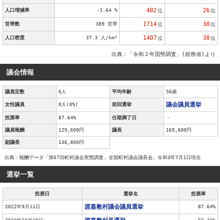
482
26
人口増減率
-1.64 %
位
位
1714
38
世帯数
389 世帯
位
位
1407
38
人口密度
37.3 人/km²
位
位
出典：「令和２年国勢調査」(総務省)より
議会情報
議員定数
6人
平均年齢
56歳
議会議員選挙
女性議員
0人(0%)
前回選挙
投票率
87.64%
任期満了日
－
議員報酬
129,600円
議長
165,600円
副議長
136,800円
出典：報酬データ「第67回町村議会実態調査」全国町村議会議長会。令和3年7月1日現在
選挙一覧
投票日
選挙名
投票率
渡嘉敷村議会議員選挙
2022年9月11日
87.64%