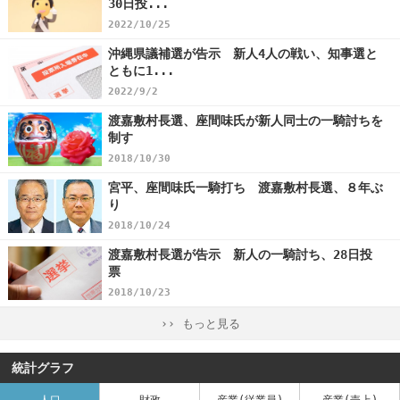
30日投...
2022/10/25
沖縄県議補選が告示 新人4人の戦い、知事選と
ともに1...
2022/9/2
渡嘉敷村長選、座間味氏が新人同士の一騎討ちを
制す
2018/10/30
宮平、座間味氏一騎打ち 渡嘉敷村長選、８年ぶ
り
2018/10/24
渡嘉敷村長選が告示 新人の一騎討ち、28日投
票
2018/10/23
›› もっと見る
統計グラフ