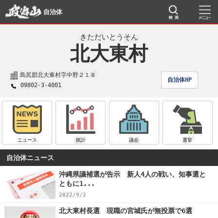
自治体
きただいとうそん
北大東村
島尻郡北大東村字中野２１８
自治体HP
09802-3-4001
ニュース
統計
議会
選挙
自治体ニュース
沖縄県議補選が告示 新人4人の戦い、知事選と
ともに1...
2022/9/2
北大東村長選 現職の宮城氏が無投票で6選