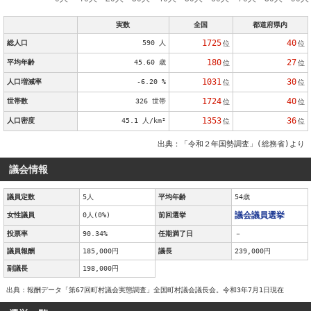
実数
全国
都道府県内
1725
40
総人口
590 人
位
位
180
27
平均年齢
45.60 歳
位
位
1031
30
人口増減率
-6.20 %
位
位
1724
40
世帯数
326 世帯
位
位
1353
36
人口密度
45.1 人/km²
位
位
出典：「令和２年国勢調査」(総務省)より
議会情報
議員定数
5人
平均年齢
54歳
議会議員選挙
女性議員
0人(0%)
前回選挙
投票率
90.34%
任期満了日
－
議員報酬
185,000円
議長
239,000円
副議長
198,000円
出典：報酬データ「第67回町村議会実態調査」全国町村議会議長会。令和3年7月1日現在