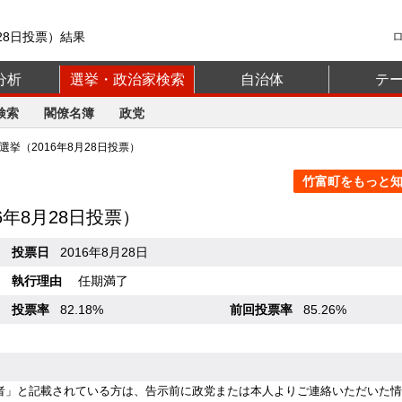
28日投票）結果
分析
選挙・政治家検索
自治体
テ
検索
閣僚名簿
政党
挙（2016年8月28日投票）
竹富町をもっと知る
16年8月28日投票）
投票日
2016年8月28日
執行理由
任期満了
投票率
82.18%
前回投票率
85.26%
者」と記載されている方は、告示前に政党または本人よりご連絡いただいた情