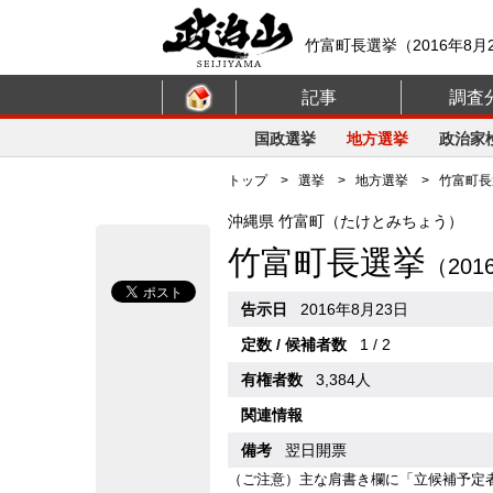
竹富町長選挙（2016年8月
記事
調査
国政選挙
地方選挙
政治家
トップ
>
選挙
>
地方選挙
> 竹富町長選
沖縄県 竹富町（たけとみちょう）
竹富町長選挙
（20
告示日
2016年8月23日
定数 / 候補者数
1 / 2
有権者数
3,384人
関連情報
備考
翌日開票
（ご注意）主な肩書き欄に「立候補予定