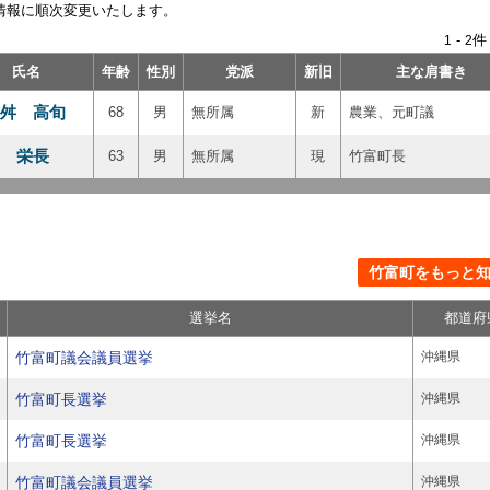
情報に順次変更いたします。
-
件
1
2
氏名
年齢
性別
党派
新旧
主な肩書き
舛 高旬
68
男
無所属
新
農業、元町議
 栄長
63
男
無所属
現
竹富町長
竹富町をもっと知る
選挙名
都道府
竹富町議会議員選挙
沖縄県
竹富町長選挙
沖縄県
竹富町長選挙
沖縄県
竹富町議会議員選挙
沖縄県