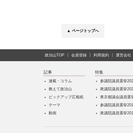
▲ ページトップへ
政治山TOP
会員登録
利用規約
運営会社
記事
特集
連載・コラム
参議院議員選挙202
教えて政治山
衆議院議員選挙202
ピックアップ広報紙
東京都議会議員選挙
テーマ
参議院議員選挙201
動画
衆議院議員選挙201