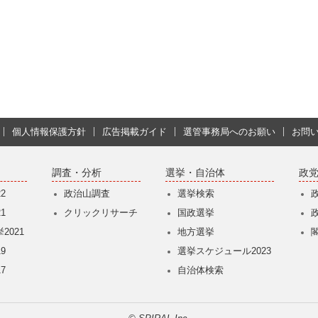
個人情報保護方針
広告掲載ガイド
選管事務局へのお願い
お問
調査・分析
選挙・自治体
政
2
政治山調査
選挙検索
1
クリックリサーチ
国政選挙
2021
地方選挙
9
選挙スケジュール2023
7
自治体検索