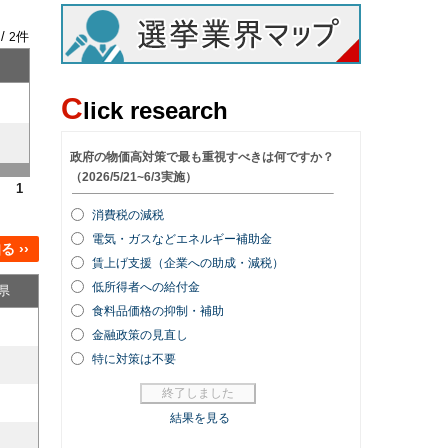
 /
件
2
C
lick research
1
 ››
県