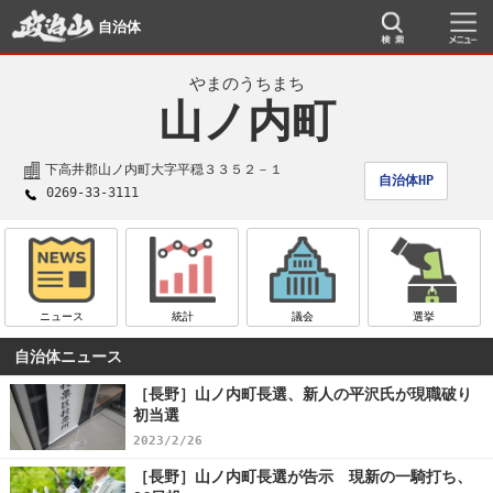
自治体
やまのうちまち
山ノ内町
下高井郡山ノ内町大字平穏３３５２－１
自治体HP
0269-33-3111
ニュース
統計
議会
選挙
自治体ニュース
［長野］山ノ内町長選、新人の平沢氏が現職破り
初当選
2023/2/26
［長野］山ノ内町長選が告示 現新の一騎打ち、