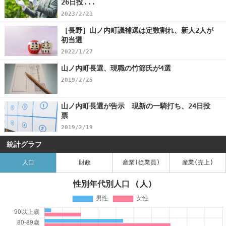
26日投...
2023/2/21
［長野］山ノ内町議補選は定数割れ、新人2人が
初当選
2022/1/27
山ノ内町長選、現職の竹節氏が4選
2019/2/25
山ノ内町長選が告示 現新の一騎打ち、24日投
票
2019/2/19
統計グラフ
人口
財政
産業(従業員)
産業(売上)
性別年代別人口 (人)