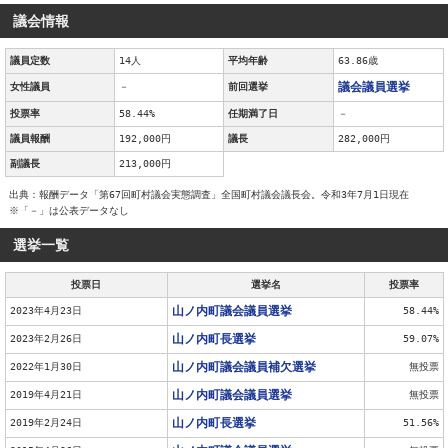
議会情報
議員定数
14人
平均年齢
63.86歳
議会議員選挙
女性議員
－
前回選挙
投票率
58.44%
任期満了日
－
議員報酬
192,000円
議長
282,000円
副議長
213,000円
出典：報酬データ「第67回町村議会実態調査」全国町村議会議長会。令和3年7月1日現在
※「－」は公表データなし
選挙一覧
投票日
選挙名
投票率
山ノ内町議会議員選挙
2023年4月23日
58.44%
山ノ内町長選挙
2023年2月26日
59.07%
山ノ内町議会議員補欠選挙
2022年1月30日
無投票
山ノ内町議会議員選挙
2019年4月21日
無投票
山ノ内町長選挙
2019年2月24日
51.56%