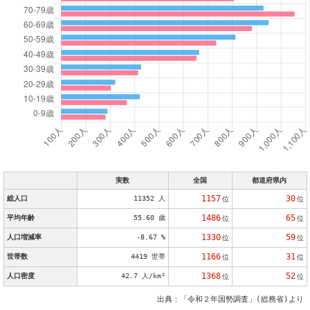
実数
全国
都道府県内
1157
30
総人口
11352 人
位
位
1486
65
平均年齢
55.60 歳
位
位
1330
59
人口増減率
-8.67 %
位
位
1166
31
世帯数
4419 世帯
位
位
1368
52
人口密度
42.7 人/km²
位
位
出典：「令和２年国勢調査」(総務省)より