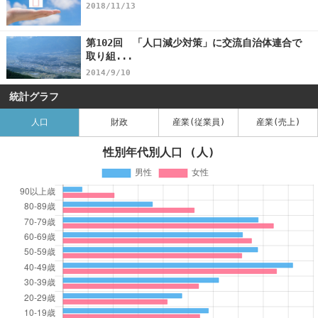
2018/11/13
第102回 「人口減少対策」に交流自治体連合で
取り組...
2014/9/10
統計グラフ
人口
財政
産業(従業員)
産業(売上)
性別年代別人口 (人)