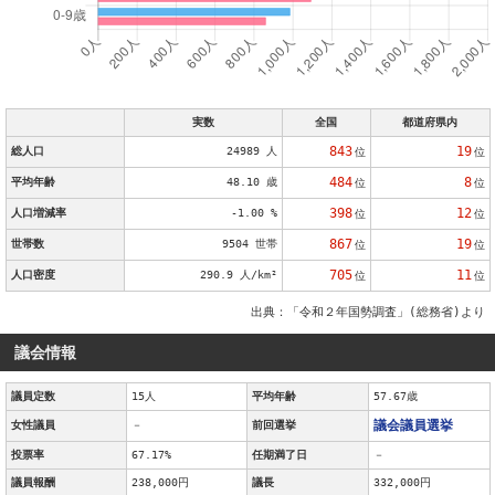
実数
全国
都道府県内
843
19
総人口
24989 人
位
位
484
8
平均年齢
48.10 歳
位
位
398
12
人口増減率
-1.00 %
位
位
867
19
世帯数
9504 世帯
位
位
705
11
人口密度
290.9 人/km²
位
位
出典：「令和２年国勢調査」(総務省)より
議会情報
議員定数
15人
平均年齢
57.67歳
議会議員選挙
女性議員
－
前回選挙
投票率
67.17%
任期満了日
－
議員報酬
238,000円
議長
332,000円