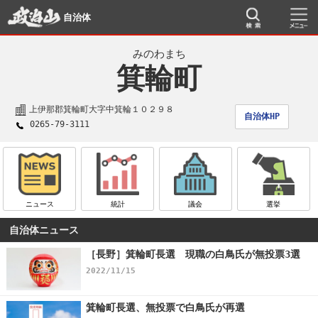
自治体
みのわまち
箕輪町
上伊那郡箕輪町大字中箕輪１０２９８
自治体HP
0265-79-3111
ニュース
統計
議会
選挙
自治体ニュース
［長野］箕輪町長選 現職の白鳥氏が無投票3選
2022/11/15
箕輪町長選、無投票で白鳥氏が再選