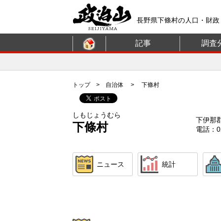
長野県下條村の人口・財政
記事
調査
トップ
>
自治体
> 下條村
しもじょうむら
下伊那
下條村
電話：02
ニュース
統計