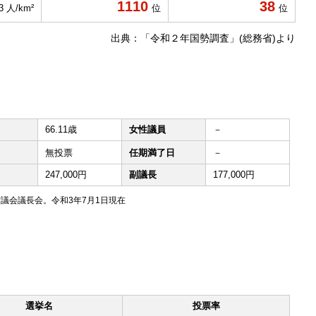
1110
38
3 人/km²
位
位
出典：「令和２年国勢調査」(総務省)より
66.11歳
女性議員
－
無投票
任期満了日
－
247,000円
副議長
177,000円
議会議長会。令和3年7月1日現在
選挙名
投票率