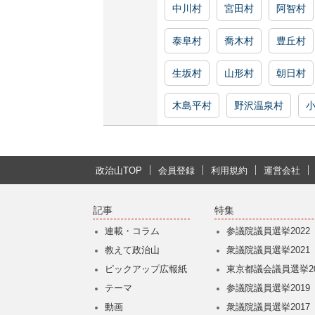
中川村
宮田村
阿智村
泰阜村
喬木村
豊丘村
生坂村
山形村
朝日村
木島平村
野沢温泉村
政治山TOP
会員登録
利用規約
運営会社
記事
特集
連載・コラム
参議院議員選挙2022
教えて政治山
衆議院議員選挙2021
ピックアップ広報紙
東京都議会議員選挙20
テーマ
参議院議員選挙2019
動画
衆議院議員選挙2017