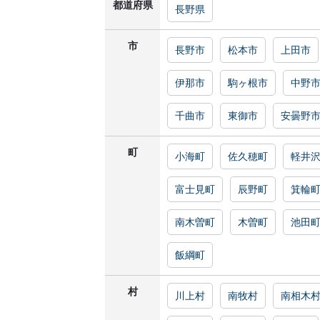
都道府県
長野県
市
長野市
松本市
上田市
伊那市
駒ヶ根市
中野
千曲市
東御市
安曇野
町
小海町
佐久穂町
軽井
富士見町
辰野町
箕輪
南木曽町
木曽町
池田
飯綱町
村
川上村
南牧村
南相木