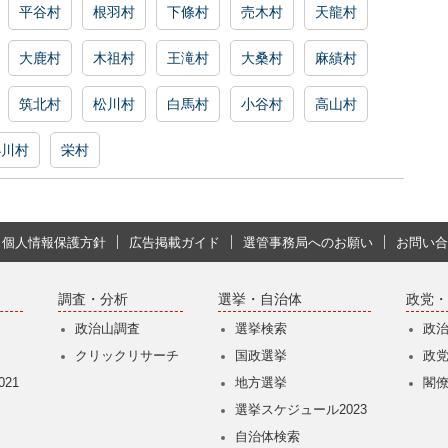
平谷村
根羽村
下條村
売木村
天龍村
大鹿村
木祖村
王滝村
大桑村
麻績村
筑北村
松川村
白馬村
小谷村
高山村
小川村
栄村
個人情報保護方針
広告掲載ガイド
選管事務局へのお願い
お問い合
調査・分析
選挙・自治体
政党・
政治山調査
選挙検索
政
クリックリサーチ
国政選挙
政
21
地方選挙
閣
選挙スケジュール2023
自治体検索