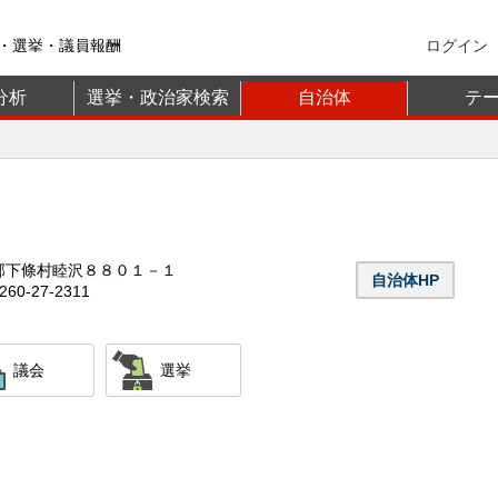
・選挙・議員報酬
ログイン
分析
選挙・政治家検索
自治体
テ
郡下條村睦沢８８０１－１
自治体HP
60-27-2311
議会
選挙