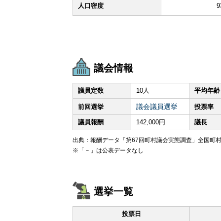
人口密度
9
議会情報
議員定数
10人
平均年齢
議会議員選挙
前回選挙
投票率
議員報酬
142,000円
議長
出典：報酬データ「第67回町村議会実態調査」全国町村
※「－」は公表データなし
選挙一覧
投票日