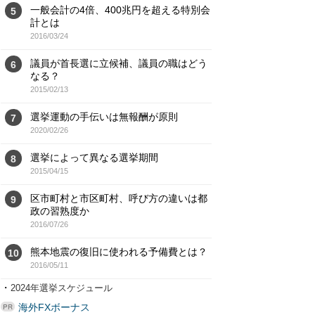
一般会計の4倍、400兆円を超える特別会
5
計とは
2016/03/24
議員が首長選に立候補、議員の職はどう
6
なる？
2015/02/13
選挙運動の手伝いは無報酬が原則
7
2020/02/26
選挙によって異なる選挙期間
8
2015/04/15
区市町村と市区町村、呼び方の違いは都
9
政の習熟度か
2016/07/26
熊本地震の復旧に使われる予備費とは？
10
2016/05/11
・
2024年選挙スケジュール
海外FXボーナス