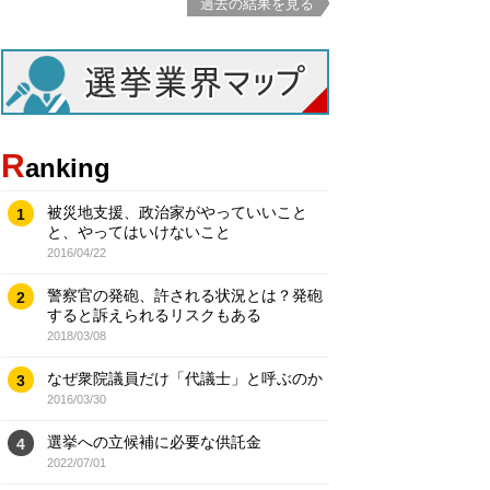
過去の結果を見る
R
anking
被災地支援、政治家がやっていいこと
1
と、やってはいけないこと
2016/04/22
警察官の発砲、許される状況とは？発砲
2
すると訴えられるリスクもある
2018/03/08
なぜ衆院議員だけ「代議士」と呼ぶのか
3
2016/03/30
選挙への立候補に必要な供託金
4
2022/07/01