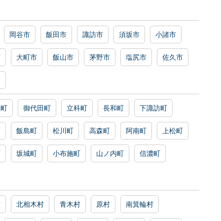
岡谷市
飯田市
諏訪市
須坂市
小諸市
市
大町市
飯山市
茅野市
塩尻市
佐久市
市
沢町
御代田町
立科町
長和町
下諏訪町
町
飯島町
松川町
高森町
阿南町
上松町
町
坂城町
小布施町
山ノ内町
信濃町
村
北相木村
青木村
原村
南箕輪村