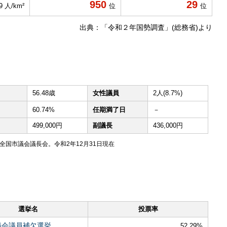
950
29
9 人/km²
位
位
出典：「令和２年国勢調査」(総務省)より
56.48歳
女性議員
2人(8.7%)
60.74%
任期満了日
－
499,000円
副議長
436,000円
国市議会議長会。令和2年12月31日現在
選挙名
投票率
議会議員補欠選挙
52.29%