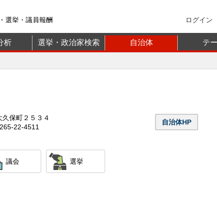
・選挙・議員報酬
ログイン
分析
選挙・政治家検索
自治体
テ
大久保町２５３４
自治体HP
65-22-4511
議会
選挙