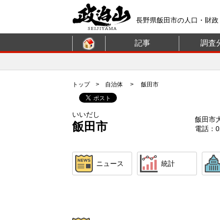
長野県飯田市の人口・財政
記事
調査
トップ
>
自治体
> 飯田市
いいだし
飯田市
飯田市
電話：02
ニュース
統計