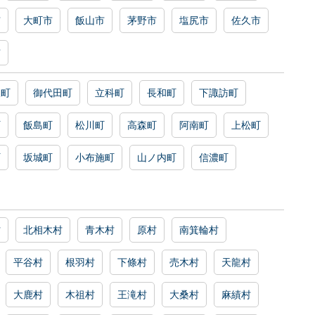
市
大町市
飯山市
茅野市
塩尻市
佐久市
市
沢町
御代田町
立科町
長和町
下諏訪町
町
飯島町
松川町
高森町
阿南町
上松町
町
坂城町
小布施町
山ノ内町
信濃町
村
北相木村
青木村
原村
南箕輪村
平谷村
根羽村
下條村
売木村
天龍村
大鹿村
木祖村
王滝村
大桑村
麻績村