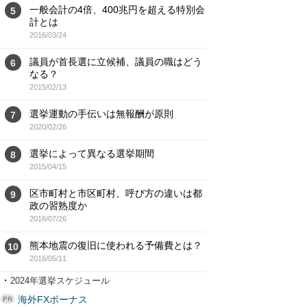
一般会計の4倍、400兆円を超える特別会
5
計とは
2016/03/24
議員が首長選に立候補、議員の職はどう
6
なる？
2015/02/13
選挙運動の手伝いは無報酬が原則
7
2020/02/26
選挙によって異なる選挙期間
8
2015/04/15
区市町村と市区町村、呼び方の違いは都
9
政の習熟度か
2016/07/26
熊本地震の復旧に使われる予備費とは？
10
2016/05/11
・
2024年選挙スケジュール
海外FXボーナス