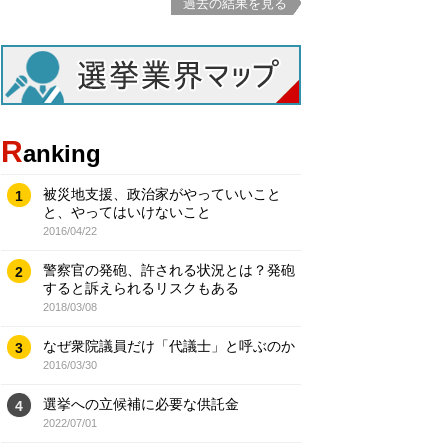
過去の結果を見る
R
anking
被災地支援、政治家がやっていいこと
1
と、やってはいけないこと
2016/04/22
警察官の発砲、許される状況とは？発砲
2
すると訴えられるリスクもある
2018/03/08
なぜ衆院議員だけ「代議士」と呼ぶのか
3
2016/03/30
選挙への立候補に必要な供託金
4
2022/07/01