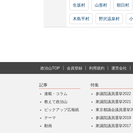
生坂村
山形村
朝日村
木島平村
野沢温泉村
政治山TOP
会員登録
利用規約
運営会社
記事
特集
連載・コラム
参議院議員選挙2022
教えて政治山
衆議院議員選挙2021
ピックアップ広報紙
東京都議会議員選挙20
テーマ
参議院議員選挙2019
動画
衆議院議員選挙2017