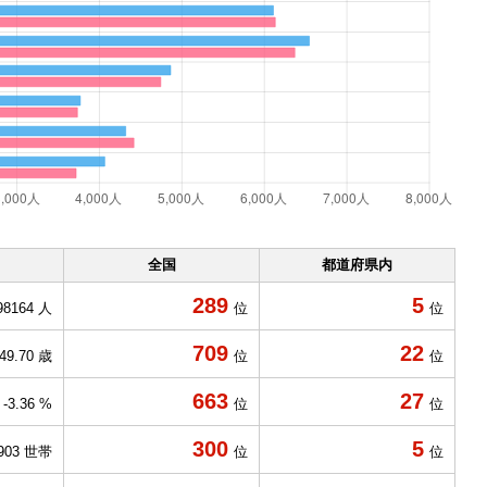
全国
都道府県内
289
5
98164 人
位
位
709
22
49.70 歳
位
位
663
27
-3.36 %
位
位
300
5
903 世帯
位
位