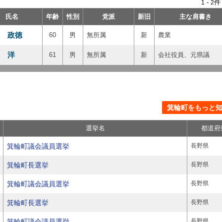
-
件
1
2
氏名
年齢
性別
党派
新旧
主な肩書き
 政徳
60
男
無所属
新
農業
 洋
61
男
無所属
新
会社役員、元県議
箕輪町をもっと知る
選挙名
都道府
箕輪町議会議員選挙
長野県
箕輪町長選挙
長野県
箕輪町議会議員選挙
長野県
箕輪町長選挙
長野県
箕輪町議会議員選挙
長野県