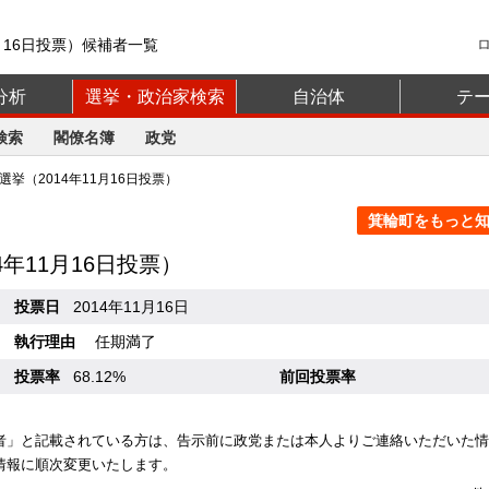
月16日投票）候補者一覧
分析
選挙・政治家検索
自治体
テ
検索
閣僚名簿
政党
挙（2014年11月16日投票）
箕輪町をもっと知る
4年11月16日投票）
投票日
2014年11月16日
執行理由
任期満了
投票率
68.12%
前回投票率
者」と記載されている方は、告示前に政党または本人よりご連絡いただいた情
情報に順次変更いたします。