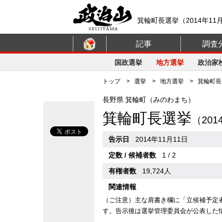
箕輪町長選挙（2014年11
記事
調査
国政選挙
地方選挙
政治家
トップ
>
選挙
>
地方選挙
> 箕輪町長選
長野県 箕輪町（みのわまち）
箕輪町長選挙
（201
告示日
2014年11月11日
定数 / 候補者数
1 / 2
有権者数
19,724人
関連情報
（ご注意）主な肩書き欄に「立候補予定
す。告示後は選挙管理委員会が公表した