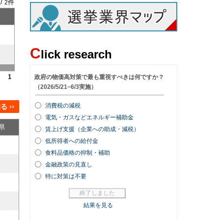
 /
件
2
C
lick research
1
 ››
県