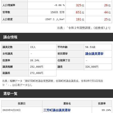
325
26
人口増減率
-0.06 %
位
位
651
44
世帯数
15035 世帯
位
位
191
25
人口密度
2507.1 人/km²
位
位
出典：「令和２年国勢調査」(総務省)より
議会情報
議員定数
15人
平均年齢
58.53歳
議会議員選挙
女性議員
－
前回選挙
投票率
39.24%
任期満了日
－
議員報酬
252,000円
議長
326,000円
副議長
272,000円
出典：報酬データ「第67回町村議会実態調査」全国町村議会議長会。令和3年7月1日現在
※「－」は公表データなし
選挙一覧
投票日
選挙名
投票率
三芳町議会議員選挙
2023年4月23日
39.24%