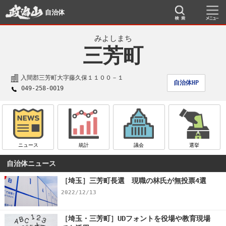
自治体
みよしまち
三芳町
入間郡三芳町大字藤久保１１００－１
自治体HP
049-258-0019
ニュース
統計
議会
選挙
自治体ニュース
［埼玉］三芳町長選 現職の林氏が無投票4選
2022/12/13
［埼玉・三芳町］UDフォントを役場や教育現場