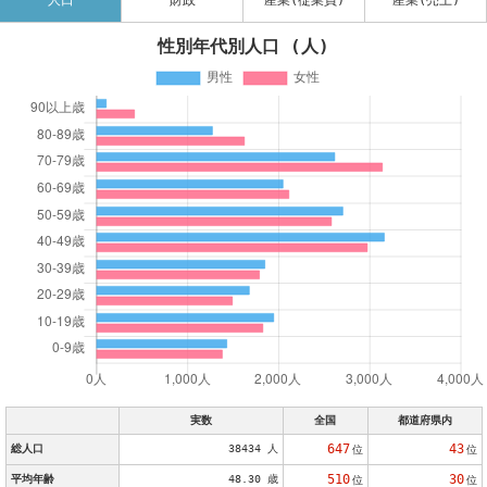
人口
財政
産業(従業員)
産業(売上)
性別年代別人口 (人)
実数
全国
都道府県内
647
43
総人口
38434 人
位
位
510
30
平均年齢
48.30 歳
位
位