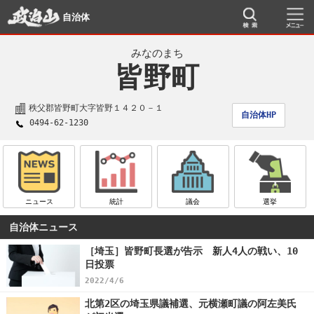
自治体
みなのまち
皆野町
秩父郡皆野町大字皆野１４２０－１
自治体HP
0494-62-1230
ニュース
統計
議会
選挙
自治体ニュース
［埼玉］皆野町長選が告示 新人4人の戦い、10
日投票
2022/4/6
北第2区の埼玉県議補選、元横瀬町議の阿左美氏