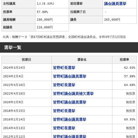
議会議員選挙
女性議員
1人(8.33%)
前回選挙
投票率
57.88%
任期満了日
－
議員報酬
190,000円
議長
265,000円
副議長
210,000円
出典：報酬データ「第67回町村議会実態調査」全国町村議会議長会。令和3年7月1日現在
選挙一覧
投票日
選挙名
投票率
皆野町長選挙
2024年3月24日
62.03%
皆野町議会議員選挙
2024年2月4日
57.88%
皆野町長選挙
2022年4月10日
64.68%
皆野町議会議員補欠選挙
2022年4月10日
無投票
皆野町議会議員選挙
2020年2月9日
無投票
皆野町長選挙
2018年4月15日
無投票
皆野町議会議員選挙
2016年2月14日
69.93%
皆野町長選挙
2014年4月13日
無投票
皆野町議会議員選挙
2012年2月12日
無投票