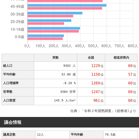
実数
全国
都道府県内
1229
60
総人口
9302 人
位
位
1150
57
平均年齢
52.80 歳
位
位
1269
60
人口増減率
-8.20 %
位
位
1247
60
世帯数
3584 世帯
位
位
961
60
人口密度
145.9 人/km²
位
位
出典：「令和２年国勢調査」(総務省)より
議会情報
議員定数
12人
平均年齢
70.5歳