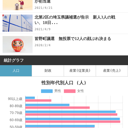
が初当選
2021/4/21
北第2区の埼玉県議補選が告示 新人3人の戦
い、18日...
2021/4/9
皆野町議選 無投票で12人の顔ぶれ決まる
2020/2/4
統計グラフ
人口
財政
産業(従業員)
産業(売上)
性別年代別人口 (人)