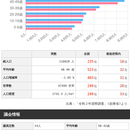
実数
全国
都道府県内
235
18
総人口
116828 人
位
位
523
32
平均年齢
48.40 歳
位
位
403
31
人口増減率
-1.05 %
位
位
249
20
世帯数
47499 世帯
位
位
249
33
人口密度
1732.3 人/km²
位
位
出典：「令和２年国勢調査」(総務省)より
議会情報
議員定数
24人
平均年齢
58.42歳