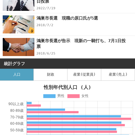
日投票
2022/7/19
鴻巣市長選 現職の原口氏が5選
2018/7/2
鴻巣市長選が告示 現新の一騎打ち、7月1日投
票
2018/6/25
統計グラフ
人口
財政
産業(従業員)
産業(売上)
性別年代別人口 (人)