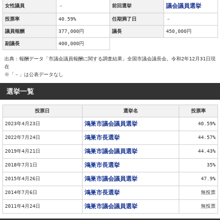
議会議員選挙
女性議員
－
前回選挙
投票率
40.59%
任期満了日
－
議員報酬
377,000円
議長
450,000円
副議長
400,000円
出典：報酬データ「市議会議員報酬に関する調査結果」全国市議会議長会。令和2年12月31日現
在
※「－」は公表データなし
選挙一覧
投票日
選挙名
投票率
鴻巣市議会議員選挙
2023年4月23日
40.59%
鴻巣市長選挙
2022年7月24日
44.57%
鴻巣市議会議員選挙
2019年4月21日
44.43%
鴻巣市長選挙
2018年7月1日
35%
鴻巣市議会議員選挙
2015年4月26日
47.9%
鴻巣市長選挙
2014年7月6日
無投票
鴻巣市議会議員選挙
2011年4月24日
無投票