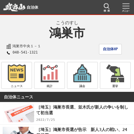
自治体
こうのすし
鴻巣市
鴻巣市中央１－１
自治体HP
048-541-1321
ニュース
統計
議会
選挙
自治体ニュース
［埼玉］鴻巣市長選、並木氏が新人の争いを制し
て初当選
2022/7/25
［埼玉］鴻巣市長選が告示 新人3人の戦い、24