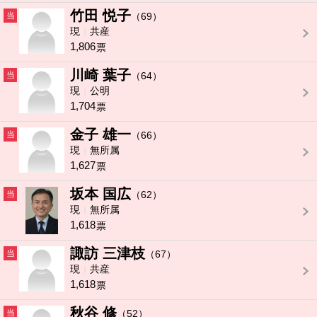
竹田 悦子
当
（69）
現
共産
1,806
票
川崎 葉子
当
（64）
現
公明
1,704
票
金子 雄一
当
（66）
現
無所属
1,627
票
坂本 国広
当
（62）
現
無所属
1,618
票
諏訪 三津枝
当
（67）
現
共産
1,618
票
秋谷 修
当
（52）