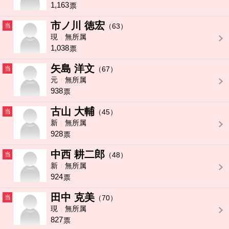
1,163
票
市ノ川 徳宏
当
（63）
現
無所属
1,038
票
矢島 洋文
当
（67）
元
無所属
938
票
古山 大輔
当
（45）
新
無所属
928
票
中西 耕二郎
当
（48）
新
無所属
924
票
田中 克美
当
（70）
現
無所属
827
票