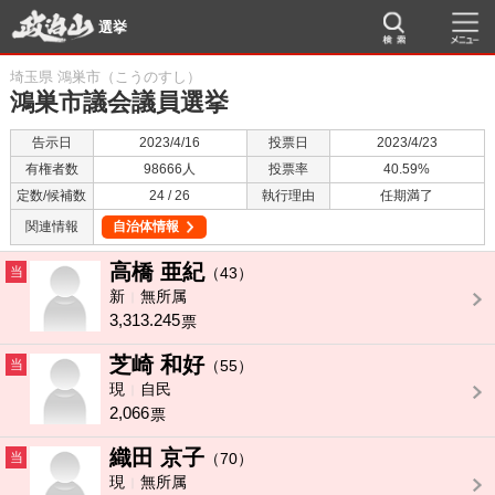
選挙
埼玉県 鴻巣市（こうのすし）
鴻巣市議会議員選挙
告示日
2023/4/16
投票日
2023/4/23
有権者数
98666人
投票率
40.59%
定数/候補数
24 / 26
執行理由
任期満了
関連情報
自治体情報
高橋 亜紀
当
（43）
新
無所属
3,313.245
票
芝崎 和好
当
（55）
現
自民
2,066
票
織田 京子
当
（70）
現
無所属