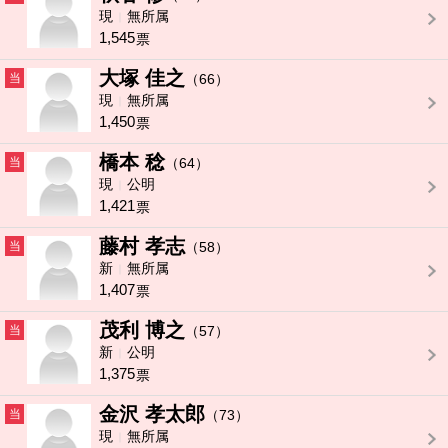
現
無所属
1,545
票
大塚 佳之
当
（66）
現
無所属
1,450
票
橋本 稔
当
（64）
現
公明
1,421
票
藤村 孝志
当
（58）
新
無所属
1,407
票
茂利 博之
当
（57）
新
公明
1,375
票
金沢 孝太郎
当
（73）
現
無所属