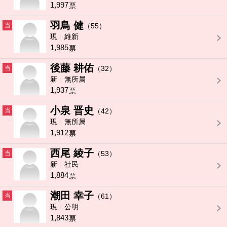
1,997
票
羽鳥 健
当
（55）
現
維新
1,985
票
後藤 耕佑
当
（32）
新
無所属
1,937
票
小泉 晋史
当
（42）
現
無所属
1,912
票
西尾 綾子
当
（53）
新
社民
1,884
票
潮田 幸子
当
（61）
現
公明
1,843
票