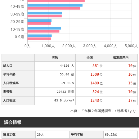
実数
全国
都道府県内
581
10
総人口
44626 人
位
位
1509
16
平均年齢
55.80 歳
位
位
1489
15
人口増減率
-9.96 %
位
位
524
10
世帯数
20432 世帯
位
位
1243
17
人口密度
63.9 人/km²
位
位
出典：「令和２年国勢調査」(総務省)より
議会情報
議員定数
20人
平均年齢
60.55歳