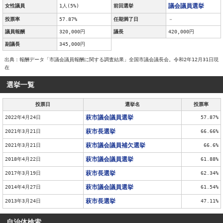
議会議員選挙
女性議員
1人(5%)
前回選挙
投票率
57.87%
任期満了日
－
議員報酬
320,000円
議長
420,000円
副議長
345,000円
出典：報酬データ「市議会議員報酬に関する調査結果」全国市議会議長会。令和2年12月31日現
在
選挙一覧
投票日
選挙名
投票率
萩市議会議員選挙
2022年4月24日
57.87%
萩市長選挙
2021年3月21日
66.66%
萩市議会議員補欠選挙
2021年3月21日
66.6%
萩市議会議員選挙
2018年4月22日
61.88%
萩市長選挙
2017年3月19日
62.34%
萩市議会議員選挙
2014年4月27日
61.54%
萩市長選挙
2013年3月24日
47.11%
自治体検索