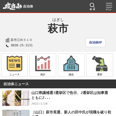
自治体
はぎし
萩市
萩市江向５１０
自治体HP
0838-25-3131
ニュース
統計
議会
選挙
自治体ニュース
山口県議補選3選挙区で告示、2選挙区は知事選
ともに2...
2022/1/28
［山口］萩市長選、新人の田中氏が現職を破り初