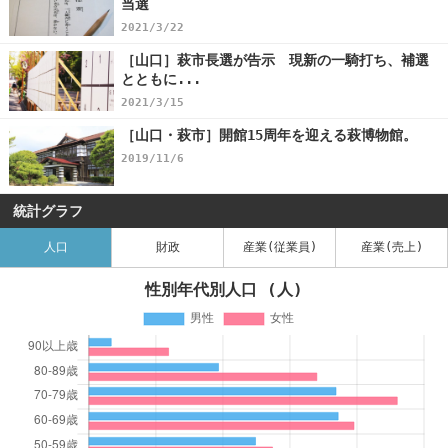
当選
2021/3/22
［山口］萩市長選が告示 現新の一騎打ち、補選
とともに...
2021/3/15
［山口・萩市］開館15周年を迎える萩博物館。
2019/11/6
統計グラフ
人口
財政
産業(従業員)
産業(売上)
性別年代別人口 (人)