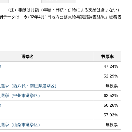
（注）報酬は月額（年額・日額・併給による支給は含まない）
酬データは「令和2年4月1日地方公務員給与実態調査結果」総務省
選挙名
投票率
挙
47.24%
52.29%
欠選挙（西八代・南巨摩選挙区）
無投票
欠選挙（甲州市選挙区）
62.52%
挙
50.26%
57.93%
欠選挙（山梨市選挙区）
無投票