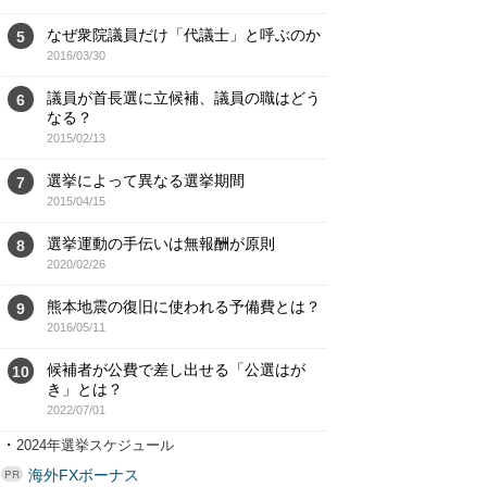
なぜ衆院議員だけ「代議士」と呼ぶのか
5
2016/03/30
議員が首長選に立候補、議員の職はどう
6
なる？
2015/02/13
選挙によって異なる選挙期間
7
2015/04/15
選挙運動の手伝いは無報酬が原則
8
2020/02/26
熊本地震の復旧に使われる予備費とは？
9
2016/05/11
候補者が公費で差し出せる「公選はが
10
き」とは？
2022/07/01
・
2024年選挙スケジュール
海外FXボーナス