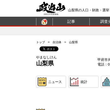
山梨県の人口・財政・選挙
記事
調査
トップ
>
自治体
> 山梨県
やまなしけん
甲府市
山梨県
電話：05
ニュース
統計