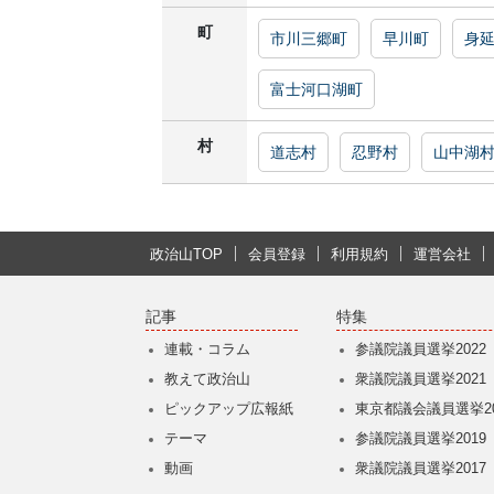
町
市川三郷町
早川町
身
富士河口湖町
村
道志村
忍野村
山中湖
政治山TOP
会員登録
利用規約
運営会社
記事
特集
連載・コラム
参議院議員選挙2022
教えて政治山
衆議院議員選挙2021
ピックアップ広報紙
東京都議会議員選挙20
テーマ
参議院議員選挙2019
動画
衆議院議員選挙2017