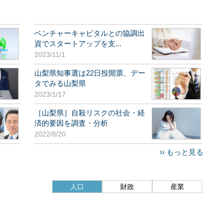
ベンチャーキャピタルとの協調出
資でスタートアップを支...
2023/11/1
山梨県知事選は22日投開票、デー
タでみる山梨県
2023/1/17
［山梨県］自殺リスクの社会・経
済的要因を調査・分析
2022/8/20
›› もっと見る
人口
財政
産業