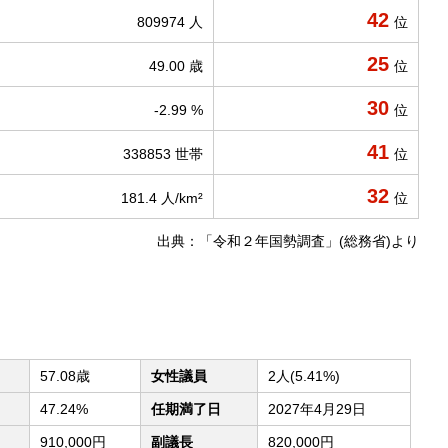
42
809974 人
位
25
49.00 歳
位
30
-2.99 %
位
41
338853 世帯
位
32
181.4 人/km²
位
出典：「令和２年国勢調査」(総務省)より
57.08歳
女性議員
2人(5.41%)
47.24%
任期満了日
2027年4月29日
910,000円
副議長
820,000円