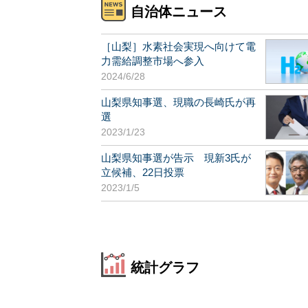
自治体ニュース
［山梨］水素社会実現へ向けて電
力需給調整市場へ参入
2024/6/28
山梨県知事選、現職の長崎氏が再
選
2023/1/23
山梨県知事選が告示 現新3氏が
立候補、22日投票
2023/1/5
統計グラフ