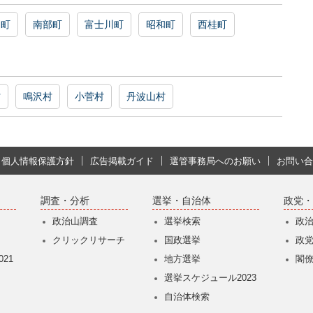
延町
南部町
富士川町
昭和町
西桂町
村
鳴沢村
小菅村
丹波山村
個人情報保護方針
広告掲載ガイド
選管事務局へのお願い
お問い合
調査・分析
選挙・自治体
政党・
政治山調査
選挙検索
政
クリックリサーチ
国政選挙
政
21
地方選挙
閣
選挙スケジュール2023
自治体検索