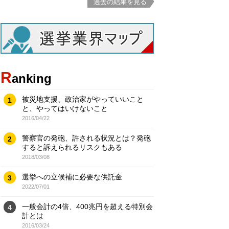
過去の結果を見る
R
anking
被災地支援、政治家がやっていいこと
1
と、やってはいけないこと
2016/04/22
警察官の発砲、許される状況とは？発砲
2
すると訴えられるリスクもある
2018/03/08
選挙への立候補に必要な供託金
3
2022/07/01
一般会計の4倍、400兆円を超える特別会
4
計とは
2016/03/24