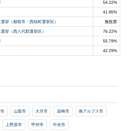
挙
54.22%
41.85%
欠選挙（都留市・西桂町選挙区）
無投票
欠選挙（西八代郡選挙区）
76.22%
挙
55.79%
42.29%
留市
山梨市
大月市
韮崎市
南アルプス市
上野原市
甲州市
中央市