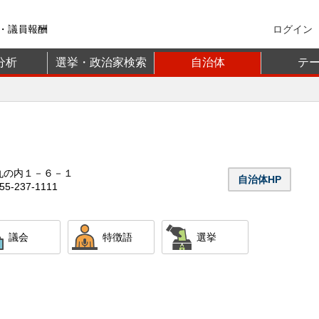
・議員報酬
ログイン
分析
選挙・政治家検索
自治体
テ
丸の内１－６－１
自治体HP
5-237-1111
議会
特徴語
選挙