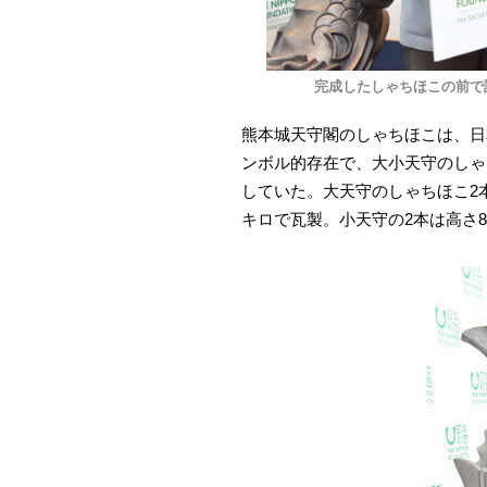
完成したしゃちほこの前で
熊本城天守閣のしゃちほこは、日本
ンボル的存在で、大小天守のしゃち
していた。大天守のしゃちほこ2本
キロで瓦製。小天守の2本は高さ8