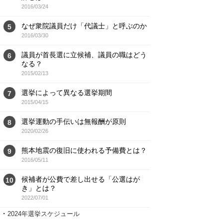
2016/03/24
なぜ衆院議員だけ「代議士」と呼ぶのか
5
2016/03/30
議員が首長選に立候補、議員の職はどう
6
なる？
2015/02/13
選挙によって異なる選挙期間
7
2015/04/15
選挙運動の手伝いは無報酬が原則
8
2020/02/26
熊本地震の復旧に使われる予備費とは？
9
2016/05/11
候補者が公費で差し出せる「公選はが
10
き」とは？
2022/07/01
・
2024年選挙スケジュール