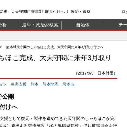
完成、大天守閣に来年3月取り付けへ | 政治・選挙
ロ
】
分析
選挙・政治家検索
自治体
テ
> 熊本城天守閣のしゃちほこ完成、大天守閣に来年3月取り付けへ
ちほこ完成、大天守閣に来年3月取り
（2017/9/5 日本財団）
ョン
災害支援
熊本
熊本地震
熊本市
で公開
り付けへ
支援として復元・製作を進めてきた天守閣のしゃちほこが完
熊本城に隣接する交流施設「桜の馬場城彩苑」でお披露目会を行