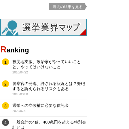
過去の結果を見る
R
anking
被災地支援、政治家がやっていいこと
1
と、やってはいけないこと
2016/04/22
警察官の発砲、許される状況とは？発砲
2
すると訴えられるリスクもある
2018/03/08
選挙への立候補に必要な供託金
3
2022/07/01
一般会計の4倍、400兆円を超える特別会
4
計とは