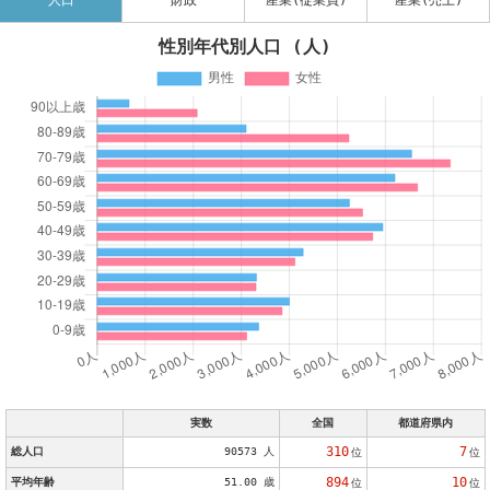
人口
財政
産業(従業員)
産業(売上)
性別年代別人口 (人)
実数
全国
都道府県内
310
7
総人口
90573 人
位
位
894
10
平均年齢
51.00 歳
位
位