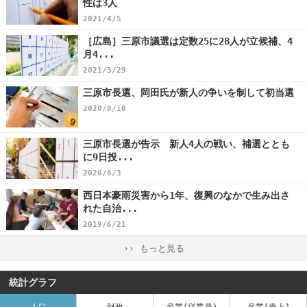
性は3人
2021/4/5
［広島］三原市議選は定数25に28人が立候補、4
月4...
2021/3/29
三原市長選、岡田氏が新人の争いを制して初当選
2020/8/10
三原市長選が告示 新人4人の戦い、補選ととも
に9日投...
2020/8/3
西日本豪雨災害から1年、復興のなかで生み出さ
れた自治...
2019/6/21
›› もっと見る
統計グラフ