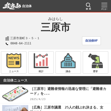
自治体
みはらし
三原市
三原市港町３－５－１
自治体HP
0848-64-2111
ニュース
統計
議会
選挙
自治体ニュース
［三原市］避難者情報の迅速な管理に「避難者カ
ード」を...
2025/4/23
［広島］三原市議選 25人の顔ぶれ決まる、女