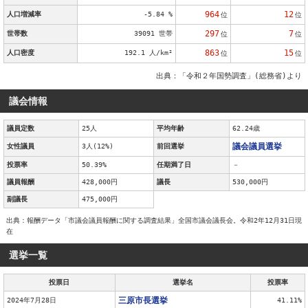
964
12
人口増減率
-5.84 %
位
位
297
7
世帯数
39091 世帯
位
位
863
15
人口密度
192.1 人/km²
位
位
出典：「令和２年国勢調査」(総務省)より
議会情報
議員定数
25人
平均年齢
62.24歳
議会議員選挙
女性議員
3人(12%)
前回選挙
投票率
50.39%
任期満了日
－
議員報酬
428,000円
議長
530,000円
副議長
475,000円
出典：報酬データ「市議会議員報酬に関する調査結果」全国市議会議長会。令和2年12月31日現
在
選挙一覧
投票日
選挙名
投票率
三原市長選挙
2024年7月28日
41.11%