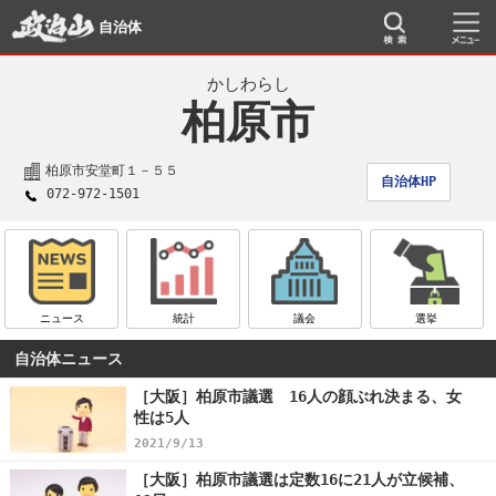
自治体
かしわらし
柏原市
柏原市安堂町１－５５
自治体HP
072-972-1501
ニュース
統計
議会
選挙
自治体ニュース
［大阪］柏原市議選 16人の顔ぶれ決まる、女
性は5人
2021/9/13
［大阪］柏原市議選は定数16に21人が立候補、