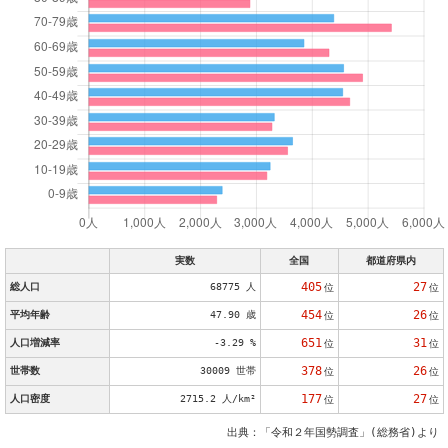
実数
全国
都道府県内
405
27
総人口
68775 人
位
位
454
26
平均年齢
47.90 歳
位
位
651
31
人口増減率
-3.29 %
位
位
378
26
世帯数
30009 世帯
位
位
177
27
人口密度
2715.2 人/km²
位
位
出典：「令和２年国勢調査」(総務省)より