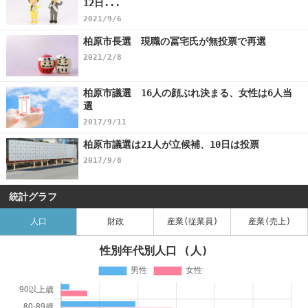
12日...
2021/9/6
柏原市長選 現職の冨宅氏が無投票で再選
2021/2/8
柏原市議選 16人の顔ぶれ決まる、女性は6人当
選
2017/9/11
柏原市議選は21人が立候補、10日は投票
2017/9/8
統計グラフ
人口
財政
産業(従業員)
産業(売上)
性別年代別人口 (人)