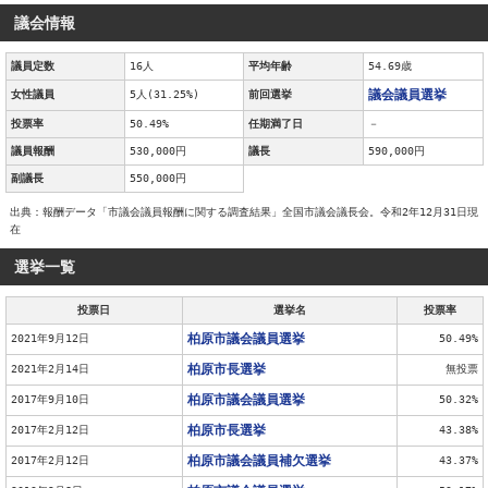
議会情報
議員定数
16人
平均年齢
54.69歳
議会議員選挙
女性議員
5人(31.25%)
前回選挙
投票率
50.49%
任期満了日
－
議員報酬
530,000円
議長
590,000円
副議長
550,000円
出典：報酬データ「市議会議員報酬に関する調査結果」全国市議会議長会。令和2年12月31日現
在
選挙一覧
投票日
選挙名
投票率
柏原市議会議員選挙
2021年9月12日
50.49%
柏原市長選挙
2021年2月14日
無投票
柏原市議会議員選挙
2017年9月10日
50.32%
柏原市長選挙
2017年2月12日
43.38%
柏原市議会議員補欠選挙
2017年2月12日
43.37%