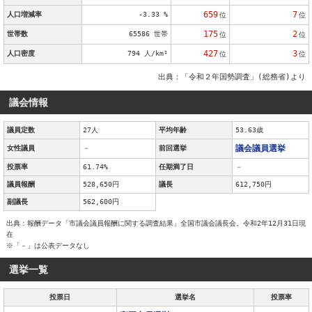
659
7
人口増減率
-3.33 %
位
位
175
2
世帯数
65586 世帯
位
位
427
3
人口密度
794 人/km²
位
位
出典：「令和２年国勢調査」(総務省)より
議会情報
議員定数
27人
平均年齢
53.63歳
議会議員選挙
女性議員
－
前回選挙
投票率
61.74%
任期満了日
－
議員報酬
528,650円
議長
612,750円
副議長
562,600円
出典：報酬データ「市議会議員報酬に関する調査結果」全国市議会議長会。令和2年12月31日現
在
※「－」は公表データなし
選挙一覧
投票日
選挙名
投票率