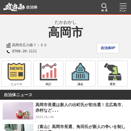
自治体
たかおかし
高岡市
高岡市広小路７－５０
自治体HP
0766-20-1111
ニュース
統計
議会
選挙
自治体ニュース
高岡市長選は新人の出町氏が初当選！北広島市、
赤村など...
2025/6/30
［富山］高岡市長選、角田氏が新人の争いを制し