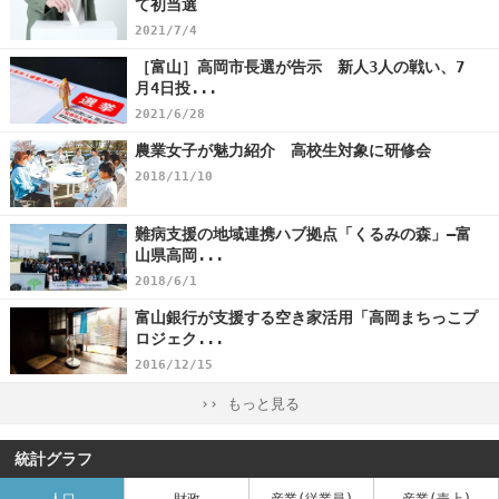
て初当選
2021/7/4
［富山］高岡市長選が告示 新人3人の戦い、7
月4日投...
2021/6/28
農業女子が魅力紹介 高校生対象に研修会
2018/11/10
難病支援の地域連携ハブ拠点「くるみの森」―富
山県高岡...
2018/6/1
富山銀行が支援する空き家活用「高岡まちっこプ
ロジェク...
2016/12/15
›› もっと見る
統計グラフ