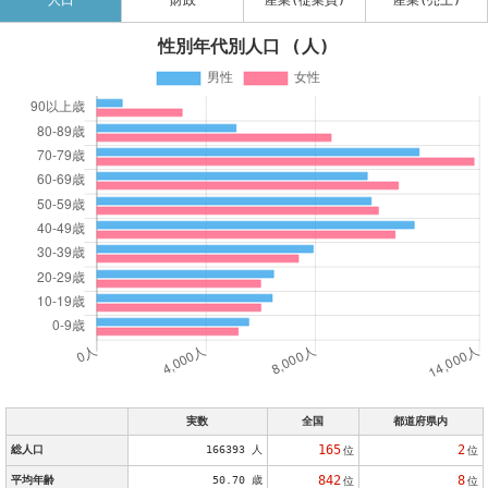
人口
財政
産業(従業員)
産業(売上)
性別年代別人口 (人)
実数
全国
都道府県内
165
2
総人口
166393 人
位
位
842
8
平均年齢
50.70 歳
位
位