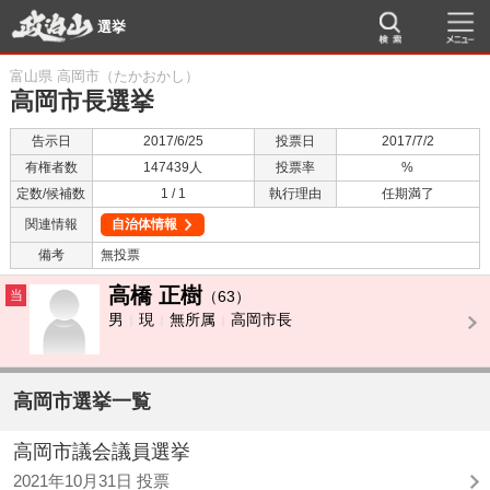
選挙
富山県 高岡市（たかおかし）
高岡市長選挙
告示日
2017/6/25
投票日
2017/7/2
有権者数
147439人
投票率
%
定数/候補数
1 / 1
執行理由
任期満了
関連情報
自治体情報
備考
無投票
高橋 正樹
当
（63）
男
現
無所属
高岡市長
高岡市選挙一覧
高岡市議会議員選挙
2021年10月31日 投票