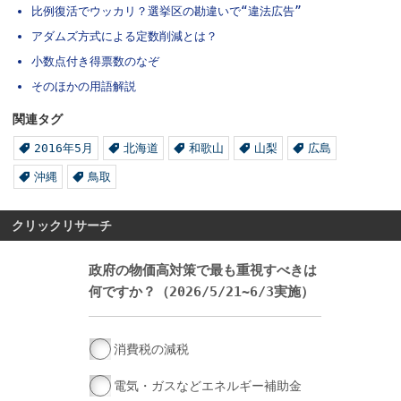
比例復活でウッカリ？選挙区の勘違いで“違法広告”
アダムズ方式による定数削減とは？
小数点付き得票数のなぞ
そのほかの用語解説
関連タグ
2016年5月
北海道
和歌山
山梨
広島
沖縄
鳥取
クリックリサーチ
政府の物価高対策で最も重視すべきは
何ですか？（2026/5/21~6/3実施）
消費税の減税
電気・ガスなどエネルギー補助金