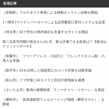
新着記事
［若桜町］マルチタスク車両による移動オンライン診療を開始
[一関市]マイナンバーカードによる証明書窓口受付システムを設置
［埼玉県］AIで学生の県内就活を支援するサイトを開設
第二次高市内閣の発足から2か月、最も評価できる政策は？【政治山
クリックリサーチ】
［室蘭市］「フリーアドレス」の試行と「フレックスタイム制」の
導入を実施
［取手市］AIを活用した相談窓口カスハラ対策を試験実施
［富山市］クマ対策にAIカメラと防災行政無線を連携
［さいたま市］教員の復職制度「ティーチャー・リターン」を新設
［磐田市］「政策連動型ウェルビーイング指標（磐田モデル）」を
開発