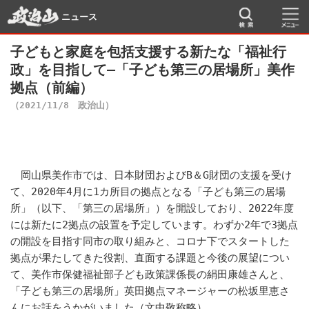
ニュース
子どもと家庭を包括支援する新たな「福祉行
政」を目指して―「子ども第三の居場所」美作
拠点（前編）
（2021/11/8 政治山）
岡山県美作市では、日本財団およびB＆G財団の支援を受け
て、2020年4月に1カ所目の拠点となる「子ども第三の居場
所」（以下、「第三の居場所」）を開設しており、2022年度
には新たに2拠点の設置を予定しています。わずか2年で3拠点
の開設を目指す同市の取り組みと、コロナ下でスタートした
拠点が果たしてきた役割、直面する課題と今後の展望につい
て、美作市保健福祉部子ども政策課係長の絹田康雄さんと、
「子ども第三の居場所」英田拠点マネージャーの松坂里恵さ
んにお話をうかがいました（文中敬称略）。