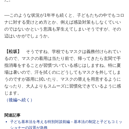
――このような状況が1年半も続くと、子どもたちの中でもコロ
ナに対する受けとめ方とか、例えば感染対策もしなくていい
のではないかという意識も芽生えてしまいそうですが、その
辺はいかがでしょうか。
【松坂】
そうですね、学校でもマスクは義務付けられてい
るので、マスクの着用は当たり前で、帰ってきたら玄関で手
指消毒をすることが習慣づいている感じはしますね。特に夏
場は暑いので、汗を拭くのにどうしてもマスクを外してしま
うのですが器用に拭いたり、マスクの替えを用意するように
なったり、大人よりもスムーズに習慣化できているように感
じます。
（後編へ続く）
関連記事
子ども基本法を考える特別対談前編－基本法の制定と子どもコミッ
ショナーの設置が急務