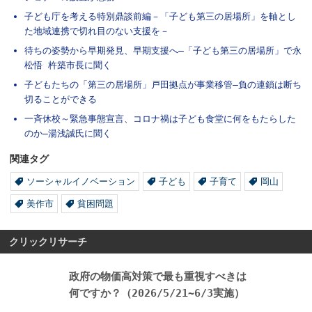
子ども庁を考える特別鼎談前編－「子ども第三の居場所」を軸とし
た地域連携で切れ目のない支援を－
待ちの姿勢から早期発見、早期支援へ―「子ども第三の居場所」で永
松悟 杵築市長に聞く
子どもたちの「第三の居場所」戸田拠点が事業移管―負の連鎖は断ち
切ることができる
一斉休校～緊急事態宣言、コロナ禍は子ども食堂に何をもたらした
のか―湯浅誠氏に聞く
関連タグ
ソーシャルイノベーション
子ども
子育て
岡山
美作市
貧困問題
クリックリサーチ
政府の物価高対策で最も重視すべきは
何ですか？（2026/5/21~6/3実施）