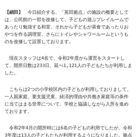
【絹田】
今日紹介する、「英田拠点」の施設の概要として
は、公民館の一部を改修して、子どもの遊ぶプレイルームで
あったり勉強する和室、それから子どもが昼食であったりお
やつを作る調理室、さらにトイレやシャワールームというも
のを改修して設置しております。
現在スタッフは4名で、令和2年度から運営をスタートし
て、開所日数は233日、延べ1,121人の子どもたちが利用しま
した。
こちらは2つの小学校区内の子どもが利用しておりまして、
一人親家庭、要支援児童、経済的理由や共働き家庭等の条件
に当てはまる世帯について、学校と協議しながら入所を進め
ております。
令和2年4月の開所時には6名の子どもの利用でしたが、令和
3年度は13人の子どもたちが利用するようになりました。拠点