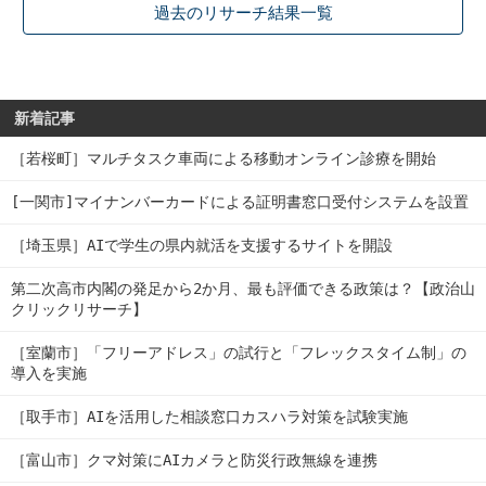
過去のリサーチ結果一覧
新着記事
［若桜町］マルチタスク車両による移動オンライン診療を開始
[一関市]マイナンバーカードによる証明書窓口受付システムを設置
［埼玉県］AIで学生の県内就活を支援するサイトを開設
第二次高市内閣の発足から2か月、最も評価できる政策は？【政治山
クリックリサーチ】
［室蘭市］「フリーアドレス」の試行と「フレックスタイム制」の
導入を実施
［取手市］AIを活用した相談窓口カスハラ対策を試験実施
［富山市］クマ対策にAIカメラと防災行政無線を連携