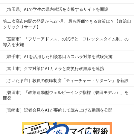
［埼玉県］AIで学生の県内就活を支援するサイトを開設
第二次高市内閣の発足から2か月、最も評価できる政策は？【政治山
クリックリサーチ】
［室蘭市］「フリーアドレス」の試行と「フレックスタイム制」の
導入を実施
［取手市］AIを活用した相談窓口カスハラ対策を試験実施
［富山市］クマ対策にAIカメラと防災行政無線を連携
［さいたま市］教員の復職制度「ティーチャー・リターン」を新設
［磐田市］「政策連動型ウェルビーイング指標（磐田モデル）」を
開発
［宮崎市］記者会見をAIが要約して読み上げる動画を公開