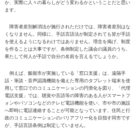
か、実際に人々の暮らしがどう変わるかということだと思い
ます。
障害者差別解消法が施行されただけでは、障害者差別はな
くなりません。同様に、手話言語法が制定されても皆が手話
を使えるようになるわけではありません。理念を掲げ、制度
を作ることは大事ですが、条例制定した議会の議員のうち、
果たして何人が手話で自分の名前を言えるでしょうか。
例えば、飯能市が実施している「窓口支援」は、遠隔手
話・筆談・音声認識機能を備えた専用のタブレット端末を使
用して窓口でのコミュニケーションの円滑化を図り、「代理
電話支援」では、聴覚や言語等の障害のある人がスマートフ
ォンやパソコンなどのテレビ電話機能を使い、市や市の施設
へ即時に電話連絡することが可能となっています。住民と行
政のコミュニケーションのバリアフリー化を目指す同市です
が、手話言語条例は制定していません。