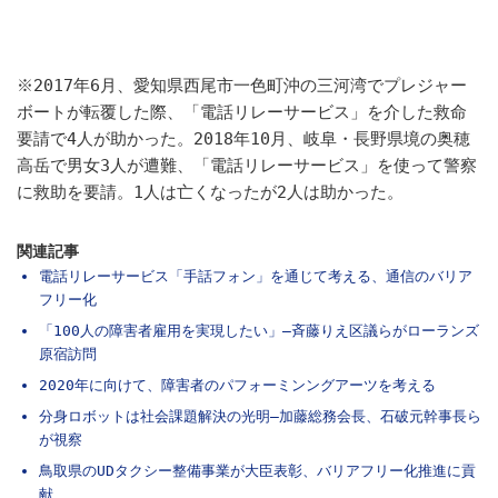
※2017年6月、愛知県西尾市一色町沖の三河湾でプレジャー
ボートが転覆した際、「電話リレーサービス」を介した救命
要請で4人が助かった。2018年10月、岐阜・長野県境の奥穂
高岳で男女3人が遭難、「電話リレーサービス」を使って警察
に救助を要請。1人は亡くなったが2人は助かった。
関連記事
電話リレーサービス「手話フォン」を通じて考える、通信のバリア
フリー化
「100人の障害者雇用を実現したい」―斉藤りえ区議らがローランズ
原宿訪問
2020年に向けて、障害者のパフォーミンングアーツを考える
分身ロボットは社会課題解決の光明―加藤総務会長、石破元幹事長ら
が視察
鳥取県のUDタクシー整備事業が大臣表彰、バリアフリー化推進に貢
献