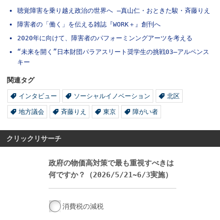
聴覚障害を乗り越え政治の世界へ ―真山仁・おときた駿・斉藤りえ
障害者の「働く」を伝える雑誌『WORK＋』創刊へ
2020年に向けて、障害者のパフォーミンングアーツを考える
“未来を開く”日本財団パラアスリート奨学生の挑戦03―アルペンス
キー
関連タグ
インタビュー
ソーシャルイノベーション
北区
地方議会
斉藤りえ
東京
障がい者
クリックリサーチ
政府の物価高対策で最も重視すべきは
何ですか？（2026/5/21~6/3実施）
消費税の減税