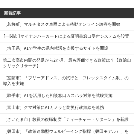
新着記事
［若桜町］マルチタスク車両による移動オンライン診療を開始
[一関市]マイナンバーカードによる証明書窓口受付システムを設置
［埼玉県］AIで学生の県内就活を支援するサイトを開設
第二次高市内閣の発足から2か月、最も評価できる政策は？【政治山
クリックリサーチ】
［室蘭市］「フリーアドレス」の試行と「フレックスタイム制」の
導入を実施
［取手市］AIを活用した相談窓口カスハラ対策を試験実施
［富山市］クマ対策にAIカメラと防災行政無線を連携
［さいたま市］教員の復職制度「ティーチャー・リターン」を新設
［磐田市］「政策連動型ウェルビーイング指標（磐田モデル）」を