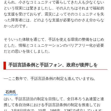
えられ、小さなコミュニティで暮らしてきた人も少なくない
という現実には驚きましたし、その人たちはそれまで福祉的
な支援を受けておらず、震災によってそのコミュニティを失
った障害者には、どのような支援が必要なのかさえ分からな
かったのです。
そういった体験を通じて、手話を使える環境の整備をはじめ
とした、情報とコミュニケーションのバリアフリー化が必要
だとの思いを強くしました。
手話言語条例と手話フォン、政府が後押しを
――ここ数年で、手話言語条例の制定も進んでいますね。
石井氏
はい。手話言語法の制定を目指して、全日本ろうあ連盟と連
携して各自治体における手話言語条例の制定を推進してお
り、2月8日現在で、15県、100市、12町で成立しています。