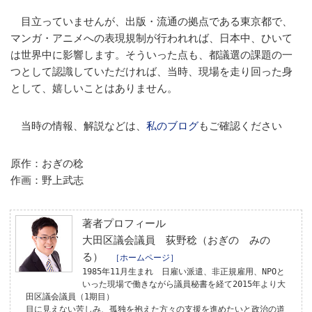
目立っていませんが、出版・流通の拠点である東京都で、
マンガ・アニメへの表現規制が行われれば、日本中、ひいて
は世界中に影響します。そういった点も、都議選の課題の一
つとして認識していただければ、当時、現場を走り回った身
として、嬉しいことはありません。
当時の情報、解説などは、
私のブログ
もご確認ください
原作：おぎの稔
作画：野上武志
著者プロフィール
大田区議会議員 荻野稔（おぎの みの
る）
［ホームページ］
1985年11月生まれ 日雇い派遣、非正規雇用、NPOと
いった現場で働きながら議員秘書を経て2015年より大
田区議会議員（1期目）
目に見えない苦しみ、孤独を抱えた方々の支援を進めたいと政治の道