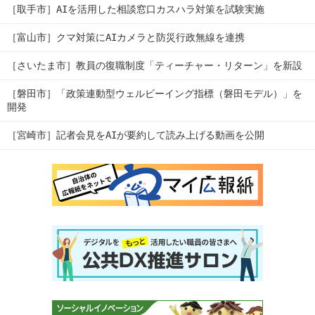
［取手市］AIを活用した相談窓口カスハラ対策を試験実施
［富山市］クマ対策にAIカメラと防災行政無線を連携
［さいたま市］教員の復職制度「ティーチャー・リターン」を新設
［磐田市］「政策連動型ウェルビーイング指標（磐田モデル）」を
開発
［宮崎市］記者会見をAIが要約して読み上げる動画を公開