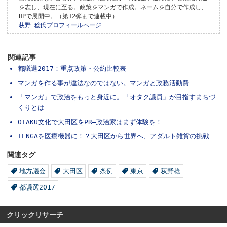
を志し、現在に至る。政策をマンガで作成。ネームを自分で作成し、
HPで展開中。（第12弾まで連載中）
荻野 稔氏プロフィールページ
関連記事
都議選2017：重点政策・公約比較表
マンガを作る事が違法なのではない。マンガと政務活動費
「マンガ」で政治をもっと身近に。「オタク議員」が目指すまちづ
くりとは
OTAKU文化で大田区をPR―政治家はまず体験を！
TENGAを医療機器に！？大田区から世界へ、アダルト雑貨の挑戦
関連タグ
地方議会
大田区
条例
東京
荻野稔
都議選2017
クリックリサーチ