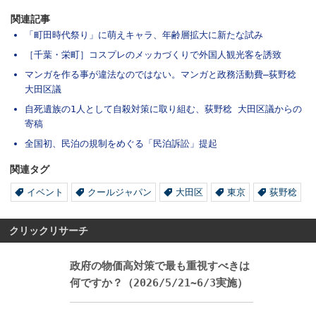
関連記事
「町田時代祭り」に萌えキャラ、年齢層拡大に新たな試み
［千葉・栄町］コスプレのメッカづくりで外国人観光客を誘致
マンガを作る事が違法なのではない。マンガと政務活動費―荻野稔
大田区議
自死遺族の1人として自殺対策に取り組む、荻野稔 大田区議からの
寄稿
全国初、民泊の規制をめぐる「民泊訴訟」提起
関連タグ
イベント
クールジャパン
大田区
東京
荻野稔
クリックリサーチ
政府の物価高対策で最も重視すべきは
何ですか？（2026/5/21~6/3実施）