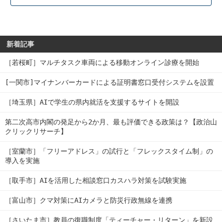
新着記事
［若桜町］マルチタスク車両による移動オンライン診療を開始
[一関市]マイナンバーカードによる証明書窓口受付システムを設置
［埼玉県］AIで学生の県内就活を支援するサイトを開設
第二次高市内閣の発足から2か月、最も評価できる政策は？【政治山
クリックリサーチ】
［室蘭市］「フリーアドレス」の試行と「フレックスタイム制」の
導入を実施
［取手市］AIを活用した相談窓口カスハラ対策を試験実施
［富山市］クマ対策にAIカメラと防災行政無線を連携
［さいたま市］教員の復職制度「ティーチャー・リターン」を新設