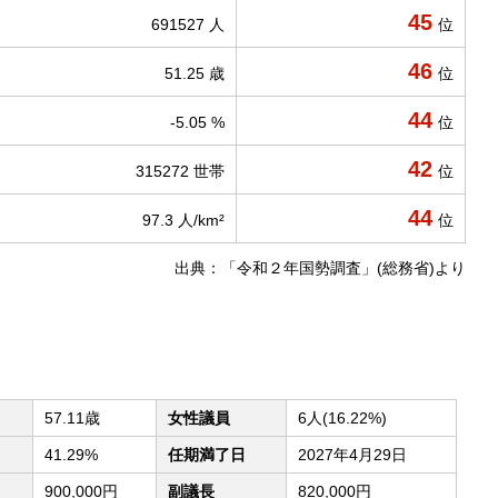
45
691527 人
位
46
51.25 歳
位
44
-5.05 %
位
42
315272 世帯
位
44
97.3 人/km²
位
出典：「令和２年国勢調査」(総務省)より
57.11歳
女性議員
6人(16.22%)
41.29%
任期満了日
2027年4月29日
900,000円
副議長
820,000円