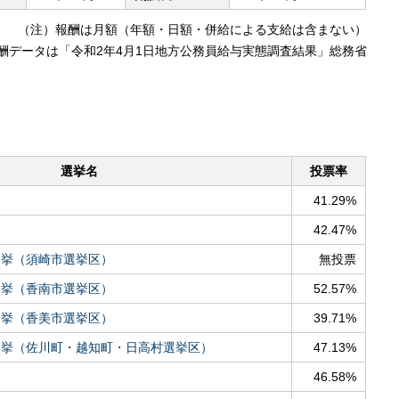
（注）報酬は月額（年額・日額・併給による支給は含まない）
酬データは「令和2年4月1日地方公務員給与実態調査結果」総務省
選挙名
投票率
41.29%
42.47%
選挙（須崎市選挙区）
無投票
選挙（香南市選挙区）
52.57%
選挙（香美市選挙区）
39.71%
選挙（佐川町・越知町・日高村選挙区）
47.13%
46.58%