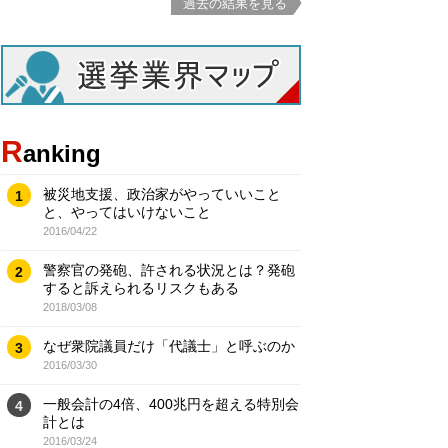
過去の結果を見る
R
anking
被災地支援、政治家がやっていいこと
1
と、やってはいけないこと
2016/04/22
警察官の発砲、許される状況とは？発砲
2
すると訴えられるリスクもある
2018/03/08
なぜ衆院議員だけ「代議士」と呼ぶのか
3
2016/03/30
一般会計の4倍、400兆円を超える特別会
4
計とは
2016/03/24