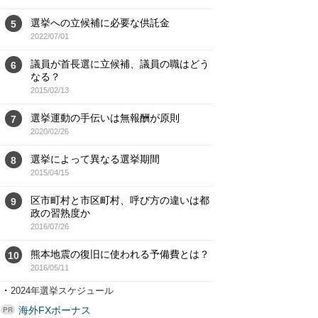
選挙への立候補に必要な供託金
5
2022/07/01
議員が首長選に立候補、議員の職はどう
6
なる？
2015/02/13
選挙運動の手伝いは無報酬が原則
7
2020/02/26
選挙によって異なる選挙期間
8
2015/04/15
区市町村と市区町村、呼び方の違いは都
9
政の習熟度か
2016/07/26
熊本地震の復旧に使われる予備費とは？
10
2016/05/11
・
2024年選挙スケジュール
海外FXボーナス