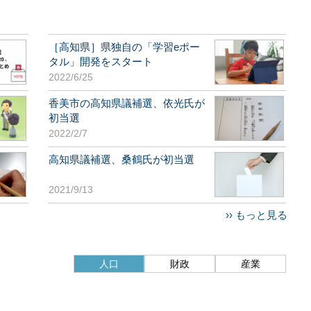
［高知県］県独自の「学習eポー
タル」開発をスタート
2022/6/25
香美市の高知県議補選、依光氏が
初当選
2022/2/7
高知県議補選、桑鶴氏が初当選
2021/9/13
›› もっと見る
人口
財政
産業