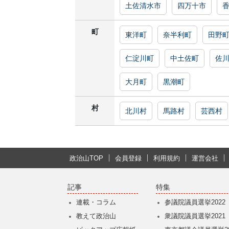
土佐清水市
四万十市
町
東洋町
奈半利町
田野
仁淀川町
中土佐町
佐
大月町
黒潮町
村
北川村
馬路村
芸西村
政治山TOP
会員登録
利用規約
運営会社
記事
特集
連載・コラム
参議院議員選挙2022
教えて政治山
衆議院議員選挙2021