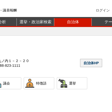
・議員報酬
ログイン
分析
選挙・政治家検索
自治体
テ
丸ノ内１－２－２０
自治体HP
8-823-1111
議会
特徴語
選挙