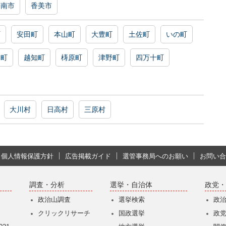
香南市
香美市
町
安田町
本山町
大豊町
土佐町
いの町
川町
越知町
梼原町
津野町
四万十町
大川村
日高村
三原村
個人情報保護方針
広告掲載ガイド
選管事務局へのお願い
お問い合
調査・分析
選挙・自治体
政党・
政治山調査
選挙検索
政
クリックリサーチ
国政選挙
政