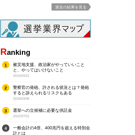
過去の結果を見る
R
anking
被災地支援、政治家がやっていいこと
1
と、やってはいけないこと
2016/04/22
警察官の発砲、許される状況とは？発砲
2
すると訴えられるリスクもある
2018/03/08
選挙への立候補に必要な供託金
3
2022/07/01
一般会計の4倍、400兆円を超える特別会
4
計とは