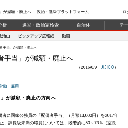
」が減額・廃止へ | 政治・選挙プラットフォーム
ロ
分析
選挙・政治家検索
自治体
テ
政治山
ピックアップ広報紙
動画
者手当」が減額・廃止へ
者手当」が減額・廃止へ
JIJICO
（2016/8/9
）
労働・雇用
当」が減額・廃止の方向へ
者に国家公務員の「配偶者手当」（月額13,000円）を2017年
止、課長級未満の職員については、段階的に50～73％（室長