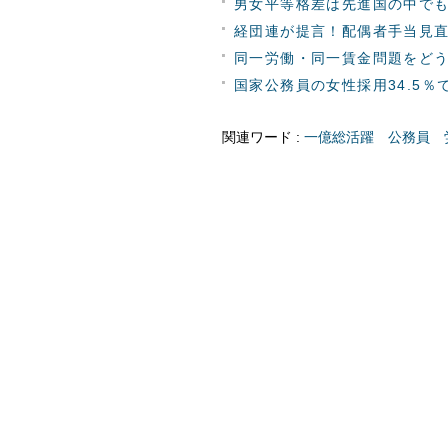
男女平等格差は先進国の中で
経団連が提言！配偶者手当見
同一労働・同一賃金問題をど
国家公務員の女性採用34.5％
関連ワード :
一億総活躍
公務員