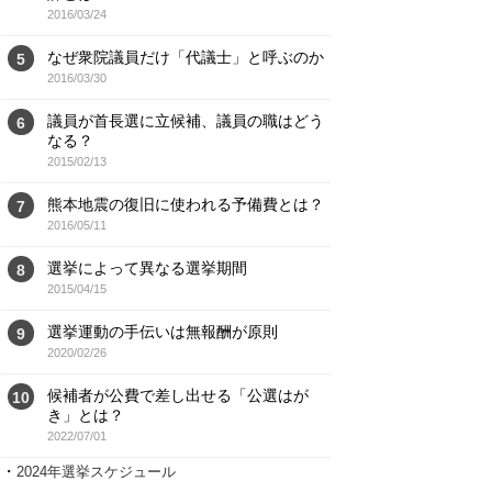
2016/03/24
なぜ衆院議員だけ「代議士」と呼ぶのか
5
2016/03/30
議員が首長選に立候補、議員の職はどう
6
なる？
2015/02/13
熊本地震の復旧に使われる予備費とは？
7
2016/05/11
選挙によって異なる選挙期間
8
2015/04/15
選挙運動の手伝いは無報酬が原則
9
2020/02/26
候補者が公費で差し出せる「公選はが
10
き」とは？
2022/07/01
・
2024年選挙スケジュール