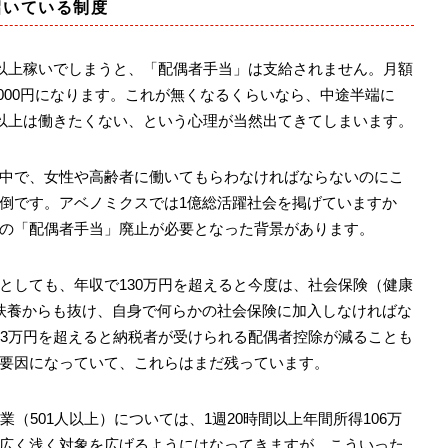
招いている制度
円以上稼いでしまうと、「配偶者手当」は支給されません。月額
56,000円になります。これが無くなるくらいなら、中途半端に
れ以上は働きたくない、という心理が当然出てきてしまいます。
中で、女性や高齢者に働いてもらわなければならないのにこ
倒です。アベノミクスでは1億総活躍社会を掲げていますか
の「配偶者手当」廃止が必要となった背景があります。
としても、年収で130万円を超えると今度は、社会保険（健康
扶養からも抜け、自身で何らかの社会保険に加入しなければな
03万円を超えると納税者が受けられる配偶者控除が減ることも
要因になっていて、これらはまだ残っています。
業（501人以上）については、1週20時間以上年間所得106万
広く浅く対象を広げるようにはなってきますが、こういった