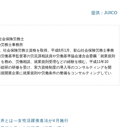
提供：JIJICO
社会保険労務士
険労務士事務所
月、社会保険労務士資格を取得。平成8月1月、影山社会保険労務士事務
橋労働基準監督署の労災課相談員や労働基準協会連合会委嘱「就業規則
を務め、労働相談、就業規則受理などの経験を積む。平成11年10
事総研の研修を受け、実力資格制度の導入等のコンサルティングを開
新規開業企業に就業規則や労働条件の整備をコンサルティングしてい
井とは―女性活躍推進法が4月施行