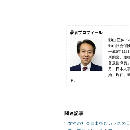
著者プロフィール
影山 正伸／
影山社会保
平成6年11
所開業。船
普及指導員」
月、日本人
始。現在、
る。
関連記事
女性の社会進出拒むガラスの天