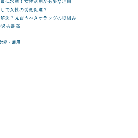
も最低水準！女性活用が必要な理由
直しで女性の労働促進？
う解決？見習うべきオランダの取組み
で過去最高
労働・雇用