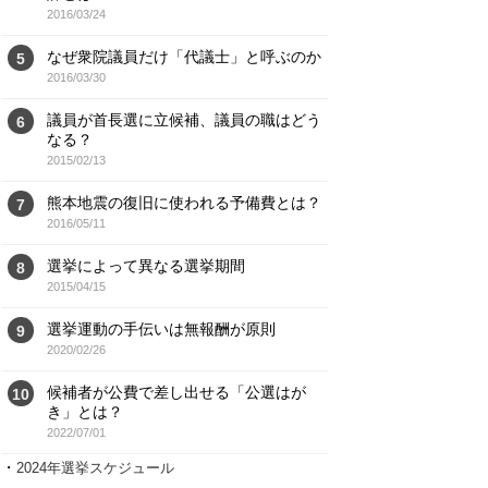
2016/03/24
なぜ衆院議員だけ「代議士」と呼ぶのか
5
2016/03/30
議員が首長選に立候補、議員の職はどう
6
なる？
2015/02/13
熊本地震の復旧に使われる予備費とは？
7
2016/05/11
選挙によって異なる選挙期間
8
2015/04/15
選挙運動の手伝いは無報酬が原則
9
2020/02/26
候補者が公費で差し出せる「公選はが
10
き」とは？
2022/07/01
・
2024年選挙スケジュール