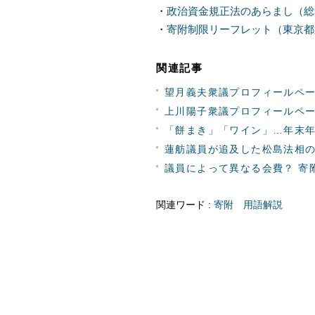
・
政治資金規正法のあらまし（総
・
寄附制限リーフレット（東京都
関連記事
望月義夫衆議プロフィールペ
上川陽子衆議プロフィールペ
「餅まき」「ワイン」…年末年始
蓮舫議員が追及した松島法相の「
議員によって異なる会費？ 寄附と
関連ワード :
寄附
用語解説