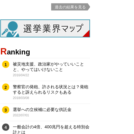
過去の結果を見る
R
anking
被災地支援、政治家がやっていいこと
1
と、やってはいけないこと
2016/04/22
警察官の発砲、許される状況とは？発砲
2
すると訴えられるリスクもある
2018/03/08
選挙への立候補に必要な供託金
3
2022/07/01
一般会計の4倍、400兆円を超える特別会
4
計とは