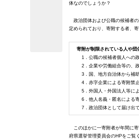
体なのでしょうか？
政治団体および公職の候補者の
定められており、寄附する者、寄
寄附が制限されている人や団
1．公職の候補者個人への
2．企業や労働組合等の、
3．国、地方自治体から補
4．赤字企業による寄附禁
5．外国人・外国法人等に
6．他人名義・匿名による
7．政治団体として届け出
このほかに一寄附者が年間に寄
府県選挙管理委員会のHPをご覧