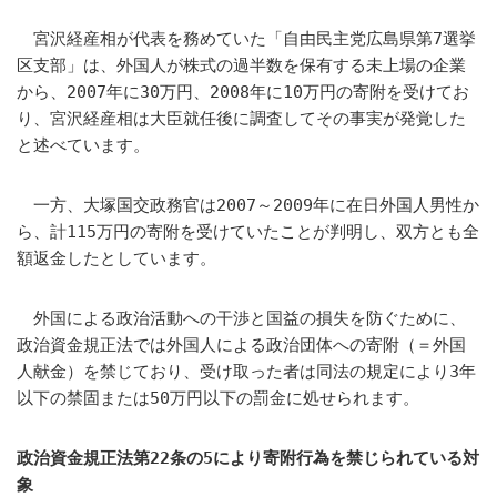
宮沢経産相が代表を務めていた「自由民主党広島県第7選挙
区支部」は、外国人が株式の過半数を保有する未上場の企業
から、2007年に30万円、2008年に10万円の寄附を受けてお
り、宮沢経産相は大臣就任後に調査してその事実が発覚した
と述べています。
一方、大塚国交政務官は2007～2009年に在日外国人男性か
ら、計115万円の寄附を受けていたことが判明し、双方とも全
額返金したとしています。
外国による政治活動への干渉と国益の損失を防ぐために、
政治資金規正法では外国人による政治団体への寄附（＝外国
人献金）を禁じており、受け取った者は同法の規定により3年
以下の禁固または50万円以下の罰金に処せられます。
政治資金規正法第22条の5により寄附行為を禁じられている対
象