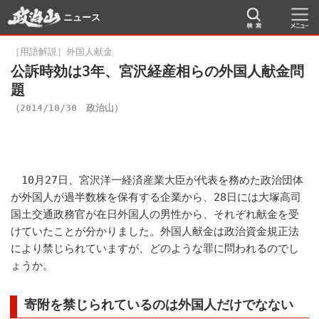
ニュース
［用語解説］外国人献金
公訴時効は3年、宮沢経産相らの外国人献金問
題
（2014/10/30 政治山）
10月27日、宮沢洋一経済産業大臣が代表を務めた政治団体
が外国人が過半数株を保有する企業から、28日には大塚高司
国土交通政務官が在日外国人の男性から、それぞれ献金を受
けていたことが分かりました。外国人献金は政治資金規正法
により禁じられていますが、どのような罪に問われるのでし
ょうか。
寄附を禁じられているのは外国人だけでなない