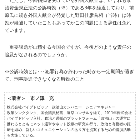
ただし、今回指摘を受けている外国人献金は、いずれも政
治資金規正法の公訴時効（※）である3年を経過しており、前
原氏に続き外国人献金が発覚した野田佳彦首相（当時）は時
効が経過していたこともあってかこの問題による辞任は免れ
ています。
重要課題が山積する今国会ですが、今後どのような責任の
追及がなされるのでしょうか。
※公訴時効とは･･･犯罪行為が終わった時から一定期間が過ぎ
て、刑事訴追できなくなる時効のこと
＜著者＞ 市ノ澤 充
株式会社パイプドビッツ 政治山カンパニー シニアマネジャー
政策シンクタンク、国会議員秘書、選挙コンサルを経て、2011年株式会社
パイプドビッツ入社。政治と選挙のプラットフォーム「政治山」の運営に
携わるとともにネット選挙やネット投票の研究を行う。政治と有権者の距
離を縮め、新しいコミュニケーションのあり方を提案するための講演活動
も実施している。