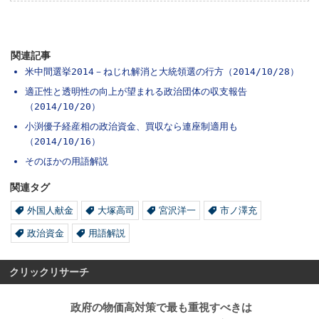
関連記事
米中間選挙2014－ねじれ解消と大統領選の行方（2014/10/28）
適正性と透明性の向上が望まれる政治団体の収支報告
（2014/10/20）
小渕優子経産相の政治資金、買収なら連座制適用も
（2014/10/16）
そのほかの用語解説
関連タグ
外国人献金
大塚高司
宮沢洋一
市ノ澤充
政治資金
用語解説
クリックリサーチ
政府の物価高対策で最も重視すべきは