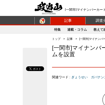
[一関市]マイナンバーカー
挙プラットフォーム【政治
記事
調査
特集
連載・コラム
教えて
トップ
>
記事
> [一関市]マイナン
[一関市]マイナン
ムを設置
関連ワード :
ぎょうせい
ガバナン