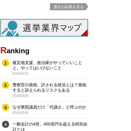
過去の結果を見る
R
anking
被災地支援、政治家がやっていいこと
1
と、やってはいけないこと
2016/04/22
警察官の発砲、許される状況とは？発砲
2
すると訴えられるリスクもある
2018/03/08
なぜ衆院議員だけ「代議士」と呼ぶのか
3
2016/03/30
一般会計の4倍、400兆円を超える特別会
4
計とは