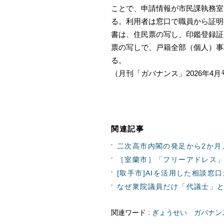
ことで、申請情報が市民課執務室
る。利用者は窓口で職員から証明
書は、住民票の写し、印鑑登録証
票の写しで、戸籍全部（個人）事
る。
（月刊「ガバナンス」2026年4月号・
関連記事
二次高市内閣の発足から2か月
［室蘭市］「フリーアドレス
[取手市]AIを活用した相談窓
なぜ衆院議員だけ「代議士」
関連ワード :
ぎょうせい
ガバナン