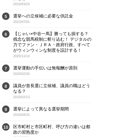
2016/03/24
選挙への立候補に必要な供託金
5
2022/07/01
【じゃい×中谷一馬】勝っても損する？
6
残念な競馬税制に斬り込む！ デジタルの
力でファン・ＪＲＡ・政府行政、すべて
がウィンウィンな制度を設計する！
2025/11/14
選挙運動の手伝いは無報酬が原則
7
2020/02/26
議員が首長選に立候補、議員の職はどう
8
なる？
2015/02/13
選挙によって異なる選挙期間
9
2015/04/15
区市町村と市区町村、呼び方の違いは都
10
政の習熟度か