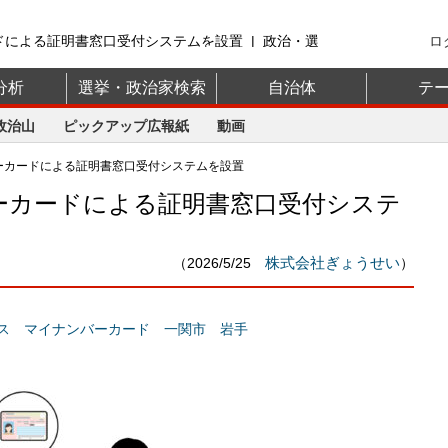
ドによる証明書窓口受付システムを設置 | 政治・選
ロ
山】
分析
選挙・政治家検索
自治体
テ
政治山
ピックアップ広報紙
動画
バーカードによる証明書窓口受付システムを設置
バーカードによる証明書窓口受付システ
株式会社ぎょうせい
（2026/5/25
）
ス
マイナンバーカード
一関市
岩手