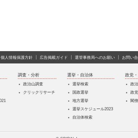
個人情報保護方針
広告掲載ガイド
選管事務局へのお願い
お問い合
調査・分析
選挙・自治体
政党・
政治山調査
選挙検索
政
クリックリサーチ
国政選挙
政
21
地方選挙
閣
選挙スケジュール2023
自治体検索