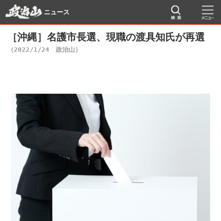
ニュース
［沖縄］名護市長選、現職の渡具知氏が再選
（2022/1/24 政治山）