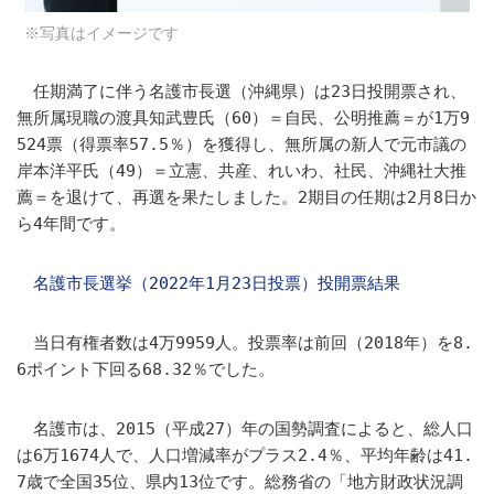
※写真はイメージです
任期満了に伴う名護市長選（沖縄県）は23日投開票され、
無所属現職の渡具知武豊氏（60）＝自民、公明推薦＝が1万9
524票（得票率57.5％）を獲得し、無所属の新人で元市議の
岸本洋平氏（49）＝立憲、共産、れいわ、社民、沖縄社大推
薦＝を退けて、再選を果たしました。2期目の任期は2月8日か
ら4年間です。
名護市長選挙（2022年1月23日投票）投開票結果
当日有権者数は4万9959人。投票率は前回（2018年）を8.
6ポイント下回る68.32％でした。
名護市は、2015（平成27）年の国勢調査によると、総人口
は6万1674人で、人口増減率がプラス2.4％、平均年齢は41.
7歳で全国35位、県内13位です。総務省の「地方財政状況調