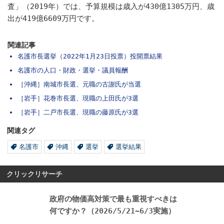
査」（2019年）では、予算規模は歳入が430億1305万円、歳
出が419億6609万円です。
関連記事
名護市長選挙（2022年1月23日投票）投開票結果
名護市の人口・財政・選挙・議員報酬
［沖縄］南城市長選、元職の古謝氏が当選
［岩手］花巻市長選、現職の上田氏が3選
［岩手］二戸市長選、現職の藤原氏が3選
関連タグ
名護市
沖縄
選挙
選挙結果
クリックリサーチ
政府の物価高対策で最も重視すべきは
何ですか？（2026/5/21~6/3実施）