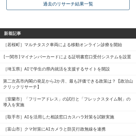
過去のリサーチ結果一覧
新着記事
［若桜町］マルチタスク車両による移動オンライン診療を開始
[一関市]マイナンバーカードによる証明書窓口受付システムを設置
［埼玉県］AIで学生の県内就活を支援するサイトを開設
第二次高市内閣の発足から2か月、最も評価できる政策は？【政治山
クリックリサーチ】
［室蘭市］「フリーアドレス」の試行と「フレックスタイム制」の
導入を実施
［取手市］AIを活用した相談窓口カスハラ対策を試験実施
［富山市］クマ対策にAIカメラと防災行政無線を連携